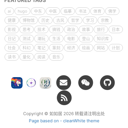
FEATURED TAGS
ai
hugo
中东
中医
临摹
书法
体育
佛学
健康
博物馆
历史
古风
哲学
学习
宗教
影视
思考
技术
搞钱
政治
故事
旅行
日本
日记
测试
潮玩
生活
电影
登山
知识库
社会
科幻
笔记
篆刻
经济
绘画
网站
计划
读书
量化
阅读
音乐
Copyright © 如如居 2026 转载请注明出处
Page based on - cleanWhite theme