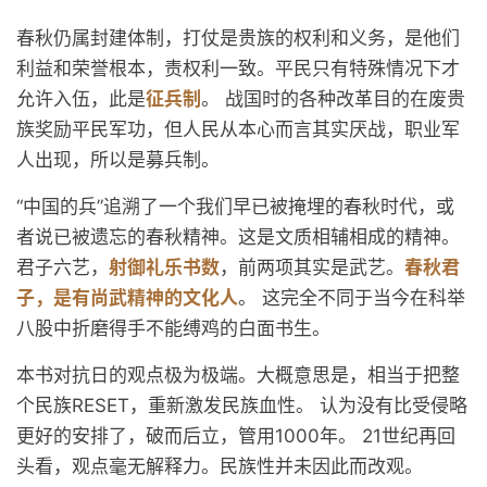
春秋仍属封建体制，打仗是贵族的权利和义务，是他们
利益和荣誉根本，责权利一致。平民只有特殊情况下才
允许入伍，此是
征兵制
。 战国时的各种改革目的在废贵
族奖励平民军功，但人民从本心而言其实厌战，职业军
人出现，所以是募兵制。
“中国的兵”追溯了一个我们早已被掩埋的春秋时代，或
者说已被遗忘的春秋精神。这是文质相辅相成的精神。
君子六艺，
射御礼乐书数
，前两项其实是武艺。
春秋君
子，是有尚武精神的文化人
。 这完全不同于当今在科举
八股中折磨得手不能缚鸡的白面书生。
本书对抗日的观点极为极端。大概意思是，相当于把整
个民族RESET，重新激发民族血性。 认为没有比受侵略
更好的安排了，破而后立，管用1000年。 21世纪再回
头看，观点毫无解释力。民族性并未因此而改观。