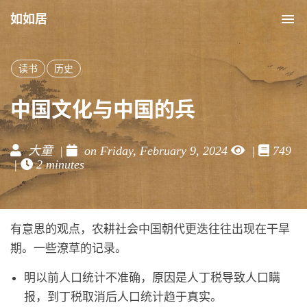
如如居
Tog
nav
读书
历史
中国文化与中国的兵
大童 |
on Friday, February 9, 2024
|
749
|
2 minutes
有意思的观点，农耕社会中国朝代更迭往往出现在干旱
期。一些潦草的记录。
明以前人口统计不准确，原因是人丁税导致人口瞒
报，到丁税取消后人口统计趋于真实。