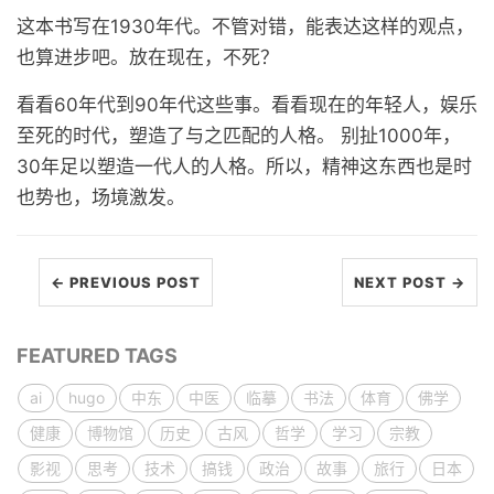
这本书写在1930年代。不管对错，能表达这样的观点，
也算进步吧。放在现在，不死？
看看60年代到90年代这些事。看看现在的年轻人，娱乐
至死的时代，塑造了与之匹配的人格。 别扯1000年，
30年足以塑造一代人的人格。所以，精神这东西也是时
也势也，场境激发。
← PREVIOUS POST
NEXT POST →
FEATURED TAGS
ai
hugo
中东
中医
临摹
书法
体育
佛学
健康
博物馆
历史
古风
哲学
学习
宗教
影视
思考
技术
搞钱
政治
故事
旅行
日本