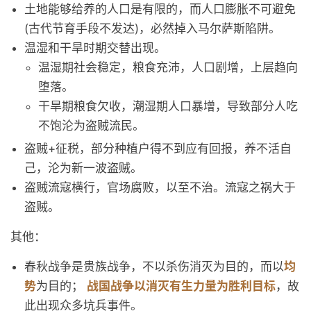
土地能够给养的人口是有限的，而人口膨胀不可避免
(古代节育手段不发达)，必然掉入马尔萨斯陷阱。
温湿和干旱时期交替出现。
温湿期社会稳定，粮食充沛，人口剧增，上层趋向
堕落。
干旱期粮食欠收，潮湿期人口暴增，导致部分人吃
不饱沦为盗贼流民。
盗贼+征税，部分种植户得不到应有回报，养不活自
己，沦为新一波盗贼。
盗贼流寇横行，官场腐败，以至不治。流寇之祸大于
盗贼。
其他：
春秋战争是贵族战争，不以杀伤消灭为目的，而以
均
势
为目的；
战国战争以消灭有生力量为胜利目标
，故
此出现众多坑兵事件。