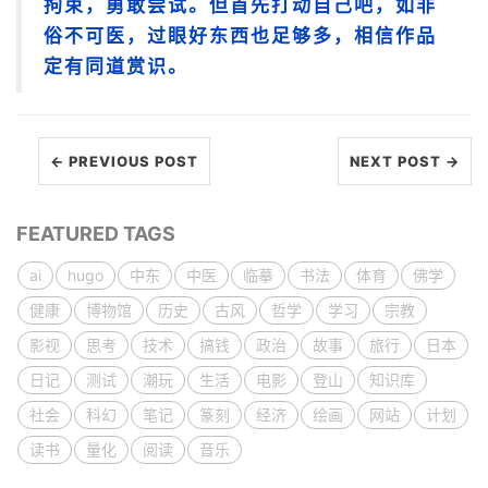
拘束，勇敢尝试。但首先打动自己吧，如非
俗不可医，过眼好东西也足够多，相信作品
定有同道赏识。
← PREVIOUS POST
NEXT POST →
FEATURED TAGS
ai
hugo
中东
中医
临摹
书法
体育
佛学
健康
博物馆
历史
古风
哲学
学习
宗教
影视
思考
技术
搞钱
政治
故事
旅行
日本
日记
测试
潮玩
生活
电影
登山
知识库
社会
科幻
笔记
篆刻
经济
绘画
网站
计划
读书
量化
阅读
音乐