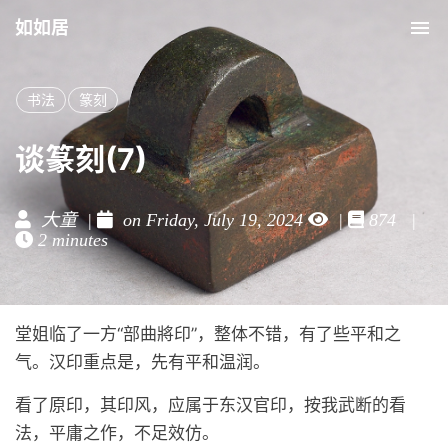
如如居
Tog
nav
书法
篆刻
谈篆刻(7)
大童 |
on Friday, July 19, 2024
|
874 |
2 minutes
堂姐临了一方“部曲將印”，整体不错，有了些平和之
气。汉印重点是，先有平和温润。
看了原印，其印风，应属于东汉官印，按我武断的看
法，平庸之作，不足效仿。