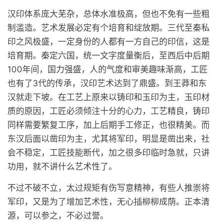
汉印体系庞大芜杂，总体水准极高，但也不免有一些粗
制滥造。艺术发展必定有个培育和绽放期。三代至秦私
印之风极盛，一定身份的人都有一方自己的印信，这是
培育期。秦定六国，统一文字度量衡后，至西后中后期
100年间，国力强盛，人的气度和审美趣味渐高，工匠
也有了3代的传承，汉印艺术达到了鼎盛。到王莽和东
汉就走下坡。在工艺上原来以铸印和玉印为主，玉印材
质的原因，工匠必须倾注十分的心力，工艺精良，铸印
同样需要繁复工序，加上后期手工修正，也很精美。而
东汉后面以凿印为主，尤其将军印，明显是凿出来，社
会不稳定，工匠技能断代，加之很多印临时急就，只讲
功用，就不讲什么艺术性了。
不过不破不立，太过规矩有伤写意精神，有些人推崇将
军印，又是为了增加艺术性，无心插柳柳成荫。正本清
源，可以参之，不必过誉。