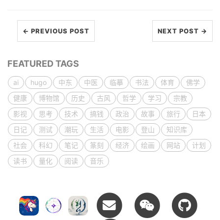
← PREVIOUS POST
NEXT POST →
FEATURED TAGS
ai
hugo
中东
中医
临摹
书法
体育
佛学
健康
博物馆
历史
古风
哲学
学习
宗教
影视
思考
技术
搞钱
政治
故事
旅行
日本
日记
测试
潮玩
生活
电影
登山
知识库
社会
科幻
笔记
篆刻
经济
绘画
网站
计划
读书
量化
阅读
音乐