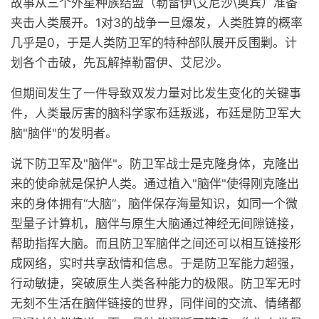
故事从三个外星种族结盟（勒雷伊\艾尼沙\奥宾）准备
夹击人类展开。1对3的战争一旦爆发，人类胜算的概率
几乎是0，于是人类防卫军的特种部队展开反围剿。计
划各个击破，先瓦解掉勒雷伊、艾尼沙。
但期间发生了一件导致双发力量对比发生变化的关键事
件，人类最厉害的脑科学家布廷叛逃，布廷是防卫军大
脑"脑伴"的发明者。
说下防卫军及"脑伴"。防卫军战士是克隆身体，克隆出
来的使命就是保护人类。通过植入"脑伴"使得刚克隆出
来的身体拥有“大脑”，脑伴保存海量知识，如同一个微
型量子计算机，脑伴与原生大脑通过神经无间隙链接，
帮助指挥大脑。而且防卫军脑伴之间还可以相互链接形
成网络，实时共享敌情和信息。于是防卫军能力超强，
行动敏捷，突破原生人类各种能力的极限。防卫军无时
无刻不生活在脑伴链接的世界，同伴间的交流、情绪都