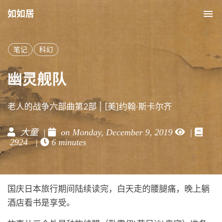
如如居
Tog
nav
笔记
科幻
幽灵舰队
老人的战争六部曲第2部 | [美]约翰·斯卡尔齐
大童 |
on Monday, December 9, 2019
|
2924 |
6 minutes
国庆日本旅行期间陆续读完，白天走的腰腿痛，晚上躺
酒店看书是享受。