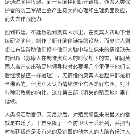
是通过脑伴传递，而一旦脑伴间断开链接，作为人类保
护者的防卫军战士会产生极大的心理和生理负面反应，
而失去作战能力。
回到布廷，布廷叛逃到奥宾人那里，在奥宾人帮助下继
续研究脑伴，制作了断开脑伴链接的设备，而奥宾人则
想让布廷帮助他们修补他们大脑中与生俱来的情绪缺失
的问题（苏康人在制造奥宾人的时候埋下的雷，如同英
国人离开交出殖民地领导权时必要埋几个雷便于他们以
后继续操控一样道理），无情绪的奥宾人看起来都是相
当佛系的，但奥宾人认为情绪这个东西是好东西，对此
有种宗教般的向往，这在第三部《消失的殖民地》里有
延续。
人类搞定勒雷伊、艾尼沙后，对殖民联盟来说最大的雷
就是布廷了，于是克隆了一个防卫队士兵雅列，并把当
时布廷叛逃是没有来的及销毁的他本人的大脑备份注入