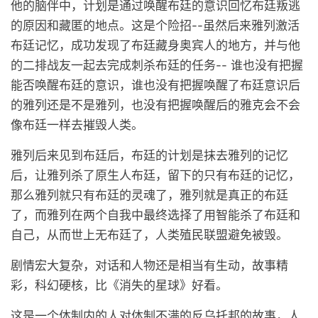
他的脑伴中，计划是通过唤醒布廷的意识回忆布廷叛逃
的原因和藏匿的地点。这是个险招--虽然后来雅列激活
布廷记忆，成功发现了布廷藏身奥宾人的地方，并与他
的二排战友一起去完成刺杀布廷的任务-- 谁也没有把握
能否唤醒布廷的意识，谁也没有把握唤醒了布廷意识后
的雅列还是不是雅列，也没有把握唤醒后的雅克会不会
像布廷一样去摧毁人类。
雅列后来见到布廷后，布廷的计划是抹去雅列的记忆
后，让雅列杀了原生人布廷，留下的只有布廷的记忆，
那么雅列就只有布廷的灵魂了，雅列就是真正的布廷
了，而雅列在两个自我中最终选择了用智能杀了布廷和
自己，从而世上无布廷了，人类殖民联盟避免被毁。
剧情宏大复杂，对话和人物还是相当有生动，故事精
彩，科幻硬核，比《消失的星球》好看。
这是一个体制内的人对体制不满的反乌托邦的故事，人