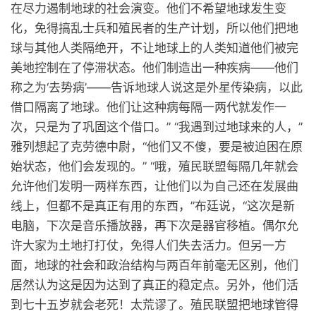
在尽力遏制地球的社会演变。他们不希望地球发生变
化，免得搞乱士兵和殖民者的生产计划，所以他们把地
球与其他人类隔绝开，不让地球上的人类知道他们被完
美地控制在了停滞状态。他们制造出一种疾病——他们
称之为‘去势病’——告诉地球人说这是外星传染病，以此
借口隔离了地球。他们让这种病每隔一两代就发作一
次，只是为了巩固这个借口。” “我遇到过地球来的人，”
雅列想起了克劳德中尉，“他们又不傻，要是被迫困在原
始状态，他们会发现的。” “哦，殖民联盟每隔几年就会
允许他们发明一两样东西，让他们以为自己还在发展曲
线上，但都不是真正有用的东西，”布廷说，“这次是新
电脑，下次是音乐播放器，再下次是器官移植。偶尔允
许大家为土地打打仗，免得人们失去活力。但另一方
面，地球的社会和政治结构与两百年前毫无区别，他们
居然认为这是因为达到了真正的稳定点。另外，他们活
到七十五岁就会老死！太荒谬了。殖民联盟把地球管得