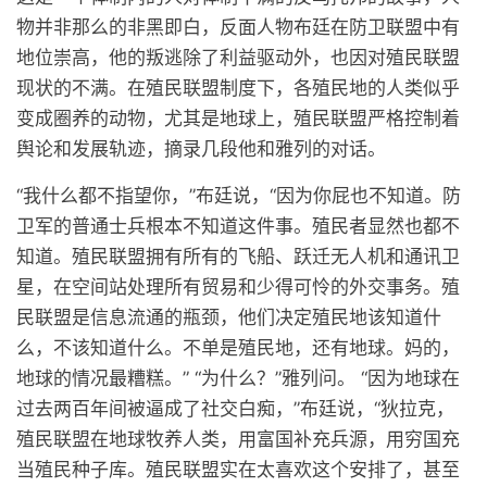
物并非那么的非黑即白，反面人物布廷在防卫联盟中有
地位崇高，他的叛逃除了利益驱动外，也因对殖民联盟
现状的不满。在殖民联盟制度下，各殖民地的人类似乎
变成圈养的动物，尤其是地球上，殖民联盟严格控制着
舆论和发展轨迹，摘录几段他和雅列的对话。
“我什么都不指望你，”布廷说，“因为你屁也不知道。防
卫军的普通士兵根本不知道这件事。殖民者显然也都不
知道。殖民联盟拥有所有的飞船、跃迁无人机和通讯卫
星，在空间站处理所有贸易和少得可怜的外交事务。殖
民联盟是信息流通的瓶颈，他们决定殖民地该知道什
么，不该知道什么。不单是殖民地，还有地球。妈的，
地球的情况最糟糕。” “为什么？”雅列问。 “因为地球在
过去两百年间被逼成了社交白痴，”布廷说，“狄拉克，
殖民联盟在地球牧养人类，用富国补充兵源，用穷国充
当殖民种子库。殖民联盟实在太喜欢这个安排了，甚至