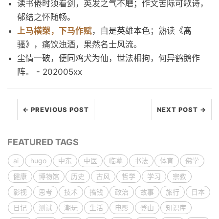
读书倦时须看剑，英发之气不磨；作文苦际可歌诗，
郁结之怀随畅。
上马横槊，下马作赋
，自是英雄本色；熟读《离
骚》，痛饮浊酒，果然名士风流。
尘情一破，便同鸡犬为仙，世法相拘，何异鹤鹅作
阵。 - 202005xx
← PREVIOUS POST
NEXT POST →
FEATURED TAGS
ai
hugo
中东
中医
临摹
书法
体育
佛学
健康
博物馆
历史
古风
哲学
学习
宗教
影视
思考
技术
搞钱
政治
故事
旅行
日本
日记
测试
潮玩
生活
电影
登山
知识库