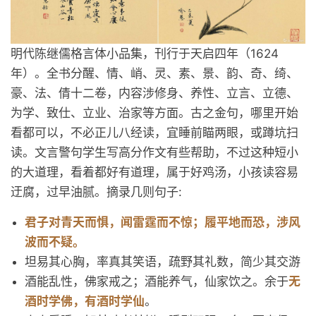
明代陈继儒格言体小品集，刊行于天启四年（1624
年）。全书分醒、情、峭、灵、素、景、韵、奇、绮、
豪、法、倩十二卷，内容涉修身、养性、立言、立德、
为学、致仕、立业、治家等方面。古之金句，哪里开始
看都可以，不必正儿八经读，宜睡前瞄两眼，或蹲坑扫
读。文言警句学生写高分作文有些帮助，不过这种短小
的大道理，看着都好有道理，属于好鸡汤，小孩读容易
迂腐，过早油腻。摘录几则句子:
君子对青天而惧，闻雷霆而不惊；履平地而恐，涉风
波而不疑。
坦易其心胸，率真其笑语，疏野其礼数，简少其交游
酒能乱性，佛家戒之；酒能养气，仙家饮之。余于
无
酒时学佛，有酒时学仙
。