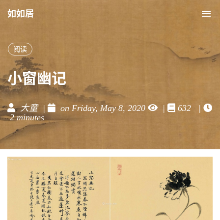
如如居
Tog
nav
阅读
小窗幽记
大童 |
on Friday, May 8, 2020
|
632 |
2 minutes