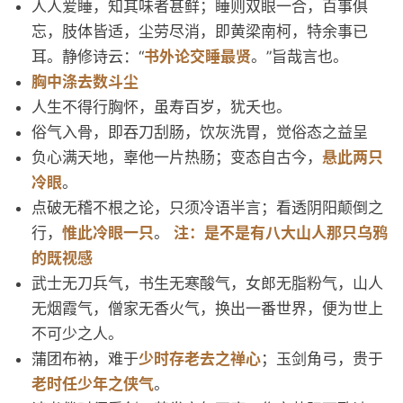
人人爱睡，知其味者甚鲜；睡则双眼一合，百事俱
忘，肢体皆适，尘劳尽消，即黄梁南柯，特余事已
耳。静修诗云：“
书外论交睡最贤
。”旨哉言也。
胸中涤去数斗尘
人生不得行胸怀，虽寿百岁，犹夭也。
俗气入骨，即吞刀刮肠，饮灰洗胃，觉俗态之益呈
负心满天地，辜他一片热肠；变态自古今，
悬此两只
冷眼
。
点破无稽不根之论，只须冷语半言；看透阴阳颠倒之
行，
惟此冷眼一只
。
注：是不是有八大山人那只乌鸦
的既视感
武士无刀兵气，书生无寒酸气，女郎无脂粉气，山人
无烟霞气，僧家无香火气，换出一番世界，便为世上
不可少之人。
蒲团布衲，难于
少时存老去之禅心
；玉剑角弓，贵于
老时任少年之侠气
。