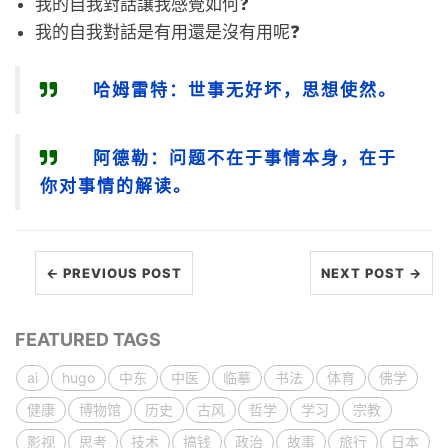
我的自我對話讓我感覺如何❓
我的自我對話是有用還是沒有用呢❓
哈姆雷特：世事无好坏，思想使然。
阿德勒：问题不在于事情本身，在于
你对事情的解读。
← PREVIOUS POST
NEXT POST →
FEATURED TAGS
ai
hugo
中东
中医
临摹
书法
体育
佛学
健康
博物馆
历史
古风
哲学
学习
宗教
影视
思考
技术
搞钱
政治
故事
旅行
日本