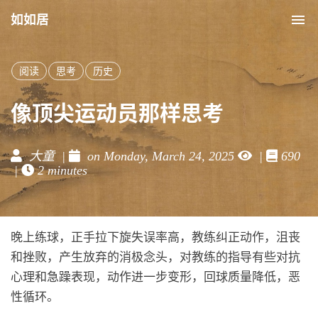
如如居
Tog
nav
阅读
思考
历史
像顶尖运动员那样思考
大童 |
on Monday, March 24, 2025
|
690
|
2 minutes
晚上练球，正手拉下旋失误率高，教练纠正动作，沮丧
和挫败，产生放弃的消极念头，对教练的指导有些对抗
心理和急躁表现，动作进一步变形，回球质量降低，恶
性循环。