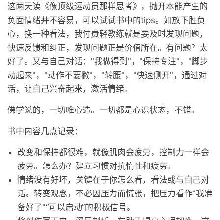
这两天读《像顶级运动员那样思考》，抛开本能产生的
负面情绪并不容易，可以试试书中的tips。如放下胜负
心，换一种看法，我付费轻教练就是要及时发现问题，
快速反馈和纠正，发现问题正是价值所在。有问题？太
好了。又与自己对话："我做得到"，"保持专注"，"脚步
动起来"，"动作不要撇"，"转腰"，"快速侧开"，通过对
话，让自己兴奋起来，激活情绪。
佛学说的，一切唯心造。一切都是心识状态，不错。
书中内容几点记录：
改变和保持都很难，就像肌肉会疲劳，控制力一样会
疲劳。怎么办？建立习惯对抗惰性和疲劳。
情绪没有好坏，关键在于你怎么看，看法或与自己对
话。转变观念，不必因压力而慌张，把压力看作"我准
备好了"“可以启动”的积极信号。