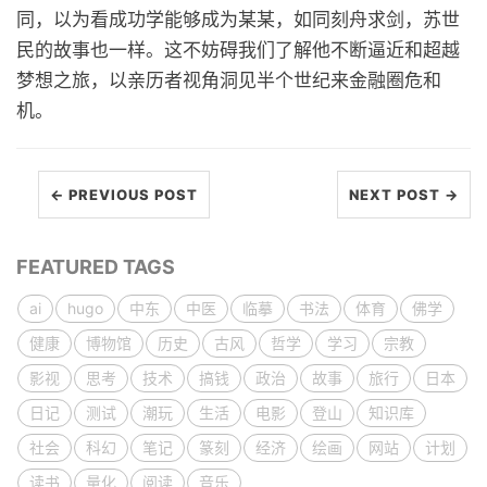
同，以为看成功学能够成为某某，如同刻舟求剑，苏世
民的故事也一样。这不妨碍我们了解他不断逼近和超越
梦想之旅，以亲历者视角洞见半个世纪来金融圈危和
机。
← PREVIOUS POST
NEXT POST →
FEATURED TAGS
ai
hugo
中东
中医
临摹
书法
体育
佛学
健康
博物馆
历史
古风
哲学
学习
宗教
影视
思考
技术
搞钱
政治
故事
旅行
日本
日记
测试
潮玩
生活
电影
登山
知识库
社会
科幻
笔记
篆刻
经济
绘画
网站
计划
读书
量化
阅读
音乐