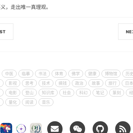
要义，走出唯一真理观。
ST
NE
中医
临摹
书法
体育
佛学
健康
博物馆
历
教
影视
思考
技术
搞钱
政治
故事
旅行
日
活
电影
登山
知识库
社会
科幻
笔记
篆刻
书
量化
阅读
音乐