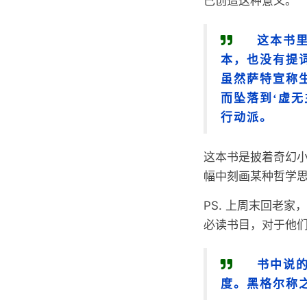
己创造这种意义。
这本书
本，也没有提
虽然萨特宣称
而坠落到‘虚无
行动派。
这本书是披着奇幻
幅中刻画某种哲学
PS. 上周末回老
必读书目，对于他
书中说
度。黑格尔称