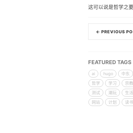
这可以说是哲学之
← PREVIOUS PO
FEATURED TAGS
ai
hugo
中东
哲学
学习
宗
测试
潮玩
生
网站
计划
读