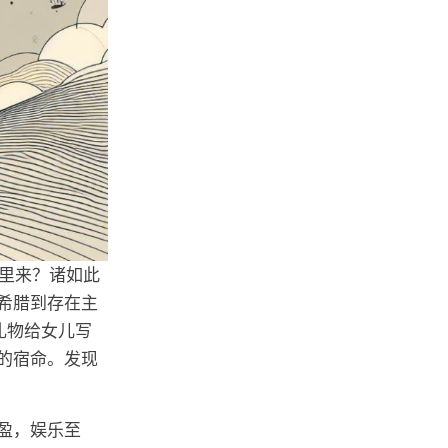
哪里来？诸如此
希腊到存在主
礼物给女儿写
的宿命。发现
盈，娱乐至