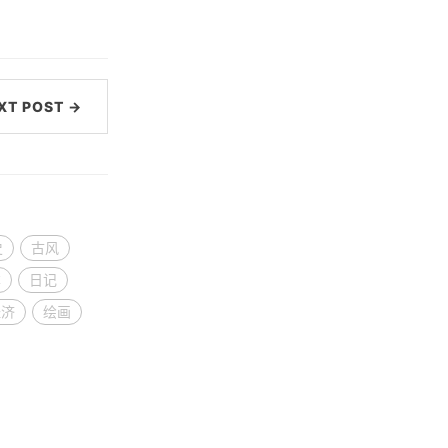
XT POST →
史
古风
本
日记
经济
绘画