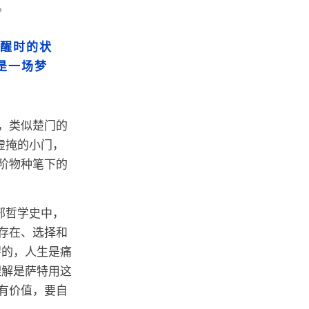
。
清醒时的状
是一场梦
，类似楚门的
虚掩的小门，
阶物种笔下的
部哲学史中，
存在、选择和
谬的，人生是痛
理解是萨特用这
有价值，要自