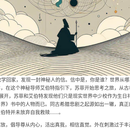
放学回家，发现一封神秘人的信。信中是，你是谁？世界从
样，在这个神秘导师艾伯特指引下，苏菲开始思考之旅，从古
的展开，苏菲和艾伯特发现他们只是现实世界中少校作为生日
世界》书中的人物而已。同古希腊悲剧之起源如出一辙，真正
特并未放弃自我救赎......。
解放，倡导尊从内心，活出真我，相信直觉。外在刺激过于丰