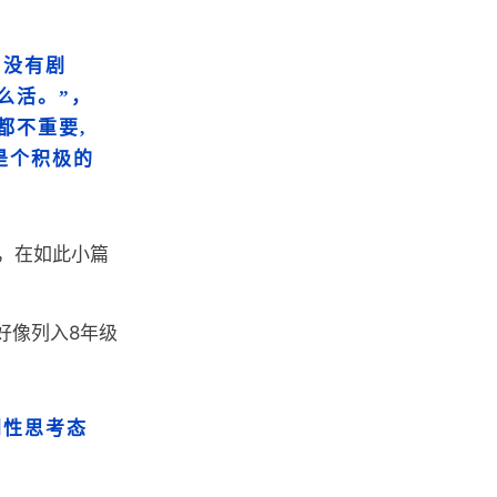
，没有剧
么活。”，
都不重要,
是个积极的
，在如此小篇
好像列入8年级
判性思考态