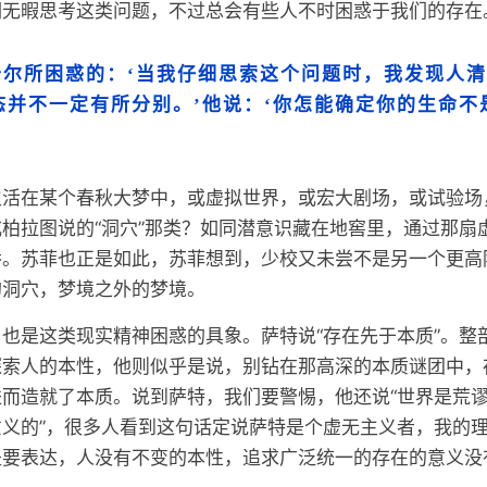
们无暇思考这类问题，不过总会有些人不时困惑于我们的存在
卡尔所困惑的：‘当我仔细思索这个问题时，我发现人
态并不一定有所分别。’他说：‘你怎能确定你的生命不
生活在某个春秋大梦中，或虚拟世界，或宏大剧场，或试验场
柏拉图说的“洞穴”那类？如同潜意识藏在地窖里，通过那扇
番。苏菲也正是如此，苏菲想到，少校又未尝不是另一个更高
的洞穴，梦境之外的梦境。
也是这类现实精神困惑的具象。萨特说“存在先于本质”。整
探索人的本性，他则似乎是说，别钻在那高深的本质谜团中，
而造就了本质。说到萨特，我们要警惕，他还说“世界是荒
义的”，很多人看到这句话定说萨特是个虚无主义者，我的
是要表达，人没有不变的本性，追求广泛统一的存在的意义没