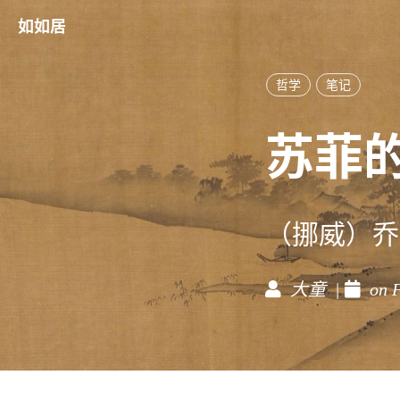
如如居
哲学
笔记
苏菲
（挪威）乔斯
大童 |
on F