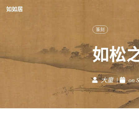
如如居
篆刻
如松
大童 |
on S