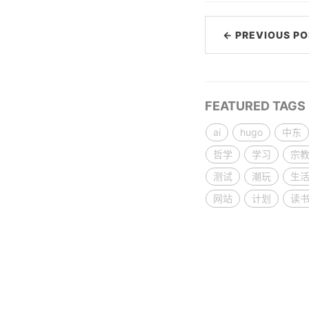
← PREVIOUS PO
FEATURED TAGS
ai
hugo
中东
哲学
学习
宗
测试
潮玩
生
网站
计划
读