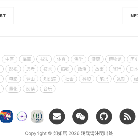
ST
NE
中医
临摹
书法
体育
佛学
健康
博物馆
历
教
影视
思考
技术
搞钱
政治
故事
旅行
日
活
电影
登山
知识库
社会
科幻
笔记
篆刻
书
量化
阅读
音乐
Copyright © 如如居 2026 转载请注明出处