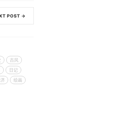
XT POST →
史
古风
本
日记
经济
绘画