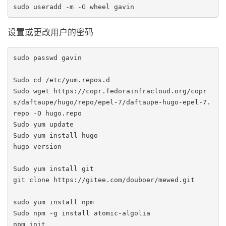
sudo useradd -m -G wheel gavin
设置或更改用户的密码
sudo passwd gavin

Sudo cd /etc/yum.repos.d

Sudo wget https://copr.fedorainfracloud.org/copr
s/daftaupe/hugo/repo/epel-7/daftaupe-hugo-epel-7.
repo -O hugo.repo

Sudo yum update

Sudo yum install hugo

hugo version

Sudo yum install git

git clone https://gitee.com/douboer/mewed.git

sudo yum install npm

Sudo npm -g install atomic-algolia

npm init