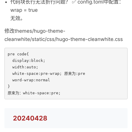
代码块长行无法折行问题？ ✅ config.toml中配置：
wrap = true
无效。
修改themes/hugo-theme-
cleanwhite/static/css/hugo-theme-cleanwhite.css
pre code{

  display:block;

  width:auto;

  white-space:pre-wrap; 原来为:pre

  word-wrap:normal

}

原来为：white-space:pre;
20240428