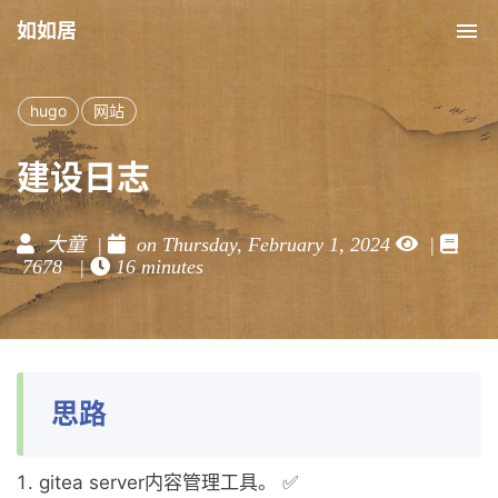
如如居
Tog
nav
hugo
网站
建设日志
大童 |
on Thursday, February 1, 2024
|
7678 |
16 minutes
思路
gitea server内容管理工具。 ✅