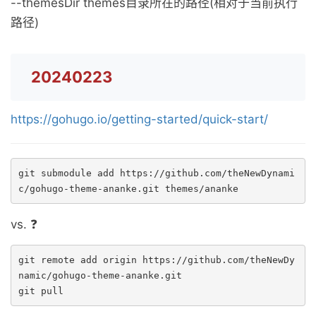
--themesDir themes目录所在的路径(相对于当前执行
路径)
20240223
https://gohugo.io/getting-started/quick-start/
git submodule add https://github.com/theNewDynami
c/gohugo-theme-ananke.git themes/ananke
vs. ❓
git remote add origin https://github.com/theNewDy
namic/gohugo-theme-ananke.git

git pull