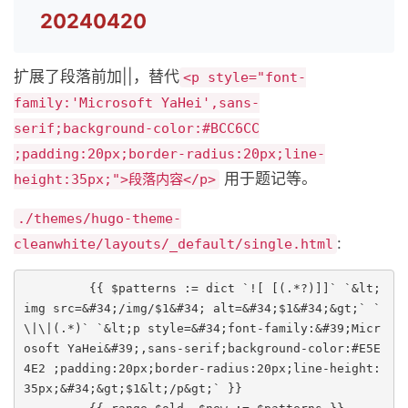
20240420
扩展了段落前加||，替代
<p style="font-
family:'Microsoft YaHei',sans-
serif;background-color:#BCC6CC
;padding:20px;border-radius:20px;line-
用于题记等。
height:35px;">段落内容</p>
./themes/hugo-theme-
:
cleanwhite/layouts/_default/single.html
         {{ $patterns := dict `![ [(.*?)]]` `&lt;
img src=&#34;/img/$1&#34; alt=&#34;$1&#34;&gt;` `
\|\|(.*)` `&lt;p style=&#34;font-family:&#39;Micr
osoft YaHei&#39;,sans-serif;background-color:#E5E
4E2 ;padding:20px;border-radius:20px;line-height:
35px;&#34;&gt;$1&lt;/p&gt;` }}
