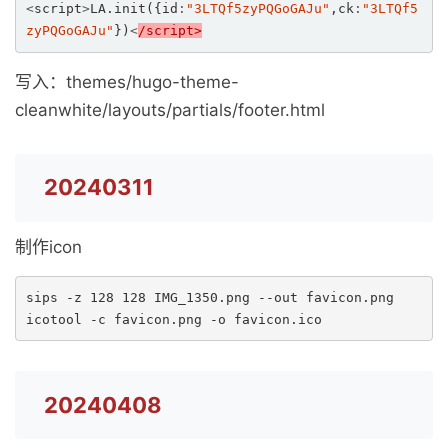
<
script
>
LA.init({id
:
"3LTQf5zyPQGoGAJu"
,ck
:
"3LTQf5
zyPQGoGAJu"
})
<
/script>
写入：themes/hugo-theme-
cleanwhite/layouts/partials/footer.html
20240311
制作icon
sips -z 128 128 IMG_1350.png --out favicon.png

icotool -c favicon.png -o favicon.ico
20240408