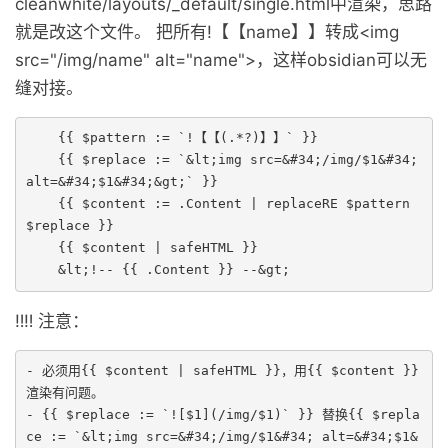
cleanwhite/layouts/_default/single.html中渲染，思路
就是改这个文件。 把所有!【【name】】转成<img
src="/img/name" alt="name">，这样obsidian可以无
缝对接。
    {{ $pattern := `!【【(.*?)】】` }}

    {{ $replace := `&lt;img src=&#34;/img/$1&#34; 
alt=&#34;$1&#34;&gt;` }}

    {{ $content := .Content | replaceRE $pattern 
$replace }}

    {{ $content | safeHTML }}

    &lt;!-- {{ .Content }} --&gt;
‼️‼️ 注意：
- 必须用{{ $content | safeHTML }}，用{{ $content }}
渲染有问题。

- {{ $replace := `![$1](/img/$1)` }} 替换{{ $repla
ce := `&lt;img src=&#34;/img/$1&#34; alt=&#34;$1&