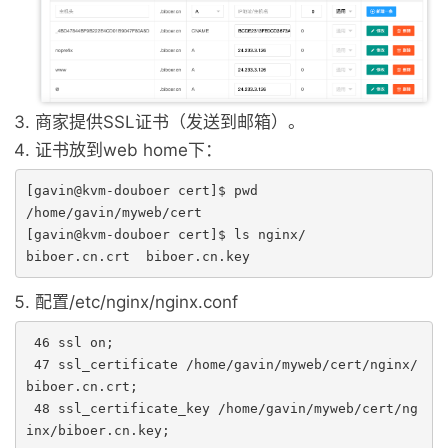
商家提供SSL证书（发送到邮箱）。
证书放到web home下：
[gavin@kvm-douboer cert]$ pwd

/home/gavin/myweb/cert

[gavin@kvm-douboer cert]$ ls nginx/

biboer.cn.crt  biboer.cn.key
配置/etc/nginx/nginx.conf
 46 ssl on;

 47 ssl_certificate /home/gavin/myweb/cert/nginx/
biboer.cn.crt;

 48 ssl_certificate_key /home/gavin/myweb/cert/ng
inx/biboer.cn.key;