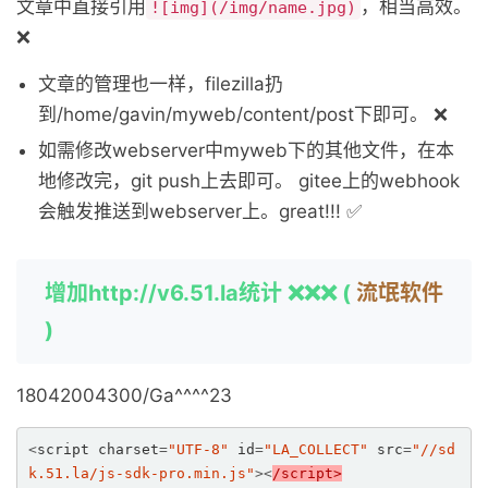
文章中直接引用
，相当高效。
![img](/img/name.jpg)
❌
文章的管理也一样，filezilla扔
到/home/gavin/myweb/content/post下即可。 ❌
如需修改webserver中myweb下的其他文件，在本
地修改完，git push上去即可。 gitee上的webhook
会触发推送到webserver上。great!!! ✅
增加http://v6.51.la统计 ❌❌❌ (
流氓软件
)
18042004300/Ga^^^^23
<
script charset
=
"UTF-8"
 id
=
"LA_COLLECT"
 src
=
"//sd
k.51.la/js-sdk-pro.min.js"
><
/script>