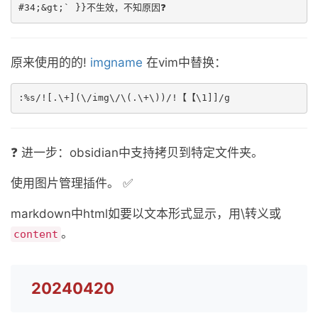
#34;&gt;` }}不生效，不知原因❓
原来使用的的!
imgname
在vim中替换：
:%s/![.\+](\/img\/\(.\+\))/!【【\1]]/g
❓ 进一步：obsidian中支持拷贝到特定文件夹。
使用图片管理插件。 ✅
markdown中html如要以文本形式显示，用\转义或
。
content
20240420