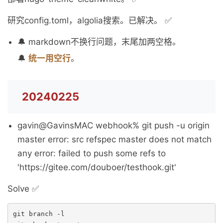
研究config.toml，algolia搜索。已解决。 ✅
🔔 markdown不换行问题，末尾加两空格。
🔔
统一用空行
。
20240225
gavin@GavinsMAC webhook% git push -u origin
master error: src refspec master does not match
any error: failed to push some refs to
'https://gitee.com/douboer/testhook.git'
Solve ✅
git branch -l
