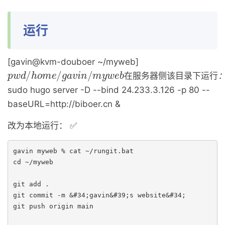
运行
[gavin@kvm-douboer ~/myweb]
p
在
行
[
g
w
服
：
a
d
v
务
/
i
h
n
o
@
器
m
k
侧
e
v
/
该
m
g
−
a
目
v
d
录
i
o
n
u
/
下
m
b
o
运
y
e
w
r
e
]
b
在
服
务
器
侧
该
目
录
下
运
行
sudo hugo server -D --bind 24.233.3.126 -p 80 --
baseURL=http://biboer.cn &
改为本地运行： ✅
gavin myweb % cat ~/rungit.bat

cd ~/myweb

git add .

git commit -m &#34;gavin&#39;s website&#34;

git push origin main
