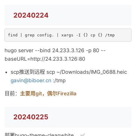
20240224
find | grep config. | xargs -I {} cp {} /tmp
hugo server --bind 24.233.3.126 -p 80 --
baseURL=http://24.233.3.126:80
scp推送到远程 scp ~/Downloads/IMG_0688.heic
gavin@biboer.cn
:/tmp
目前：
主要用git，偶尔Firezilla
20240225
部署hugo-theme-cleanwhite。 ✅