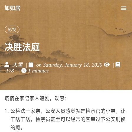
如如居
Tog
nav
影视
决胜法庭
大童 |
on Saturday, January 18, 2020
|
178 |
1 minutes
疫情在家陪家人追剧，观感：
公检法一家亲，公安人员感觉就是检察官的小弟，让
干啥干啥，检察员甚至可以经常的客串过下公安刑侦
的瘾。