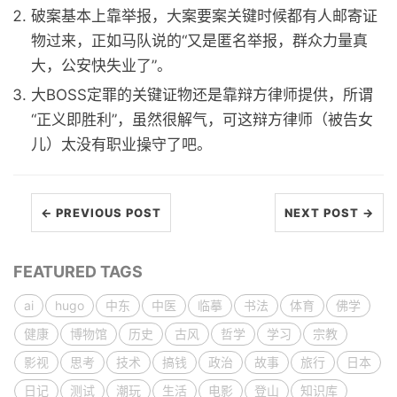
破案基本上靠举报，大案要案关键时候都有人邮寄证
物过来，正如马队说的“又是匿名举报，群众力量真
大，公安快失业了”。
大BOSS定罪的关键证物还是靠辩方律师提供，所谓
“正义即胜利”，虽然很解气，可这辩方律师（被告女
儿）太没有职业操守了吧。
← PREVIOUS POST
NEXT POST →
FEATURED TAGS
ai
hugo
中东
中医
临摹
书法
体育
佛学
健康
博物馆
历史
古风
哲学
学习
宗教
影视
思考
技术
搞钱
政治
故事
旅行
日本
日记
测试
潮玩
生活
电影
登山
知识库