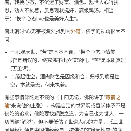
着，转换心态，不沉迷于财富、酒色。乱世人心得抚
慰，劝人不执着，反思现状挺好，高级鸡汤。相当
于："换个心态live也是美好人生"。
南北朝时“心无宗被激烈批判为
外道
。佛学的视角很大不
同:
一乐观厌世，“苦”是基本基调，"换个心态心情美
好"是错误的，终究逃不出六道轮回，"苦"是本质真理
(苦圣谛)。
二缘起性空，酒肉财色是因缘和合，归根到底是性
空，本就是无，何来执着。
有些事情佛陀是不谈的（十四无记，佛陀讲了“
毒箭之
喻
”来说他的主张），构建自洽的世界观或哲学体系不是
佛陀的追求，佛陀要找解脱之道，为自己也为世人，一
切围绕"解脱"。但不要低估了世道人心的力量，《三世
因果经》便是中国佛经经典，按佛法的“缘起性空”的底