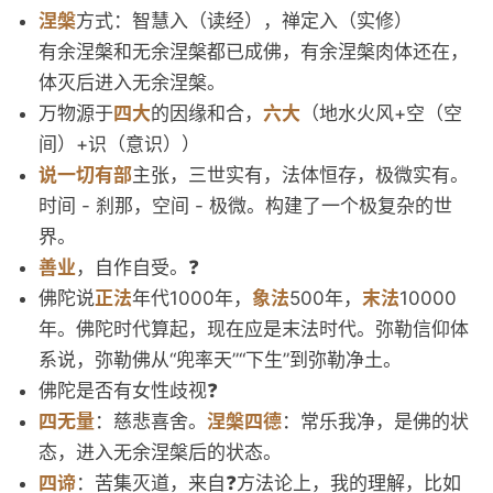
涅槃
方式：智慧入（读经），禅定入（实修）
有余涅槃和无余涅槃都已成佛，有余涅槃肉体还在，
体灭后进入无余涅槃。
万物源于
四大
的因缘和合，
六大
（地水火风+空（空
间）+识（意识））
说一切有部
主张，三世实有，法体恒存，极微实有。
时间 - 刹那，空间 - 极微。构建了一个极复杂的世
界。
善业
，自作自受。❓
佛陀说
正法
年代1000年，
象法
500年，
末法
10000
年。佛陀时代算起，现在应是末法时代。弥勒信仰体
系说，弥勒佛从“兜率天”“下生”到弥勒净土。
佛陀是否有女性歧视❓
四无量
：慈悲喜舍。
涅槃四德
：常乐我净，是佛的状
态，进入无余涅槃后的状态。
四谛
：苦集灭道，来自❓方法论上，我的理解，比如