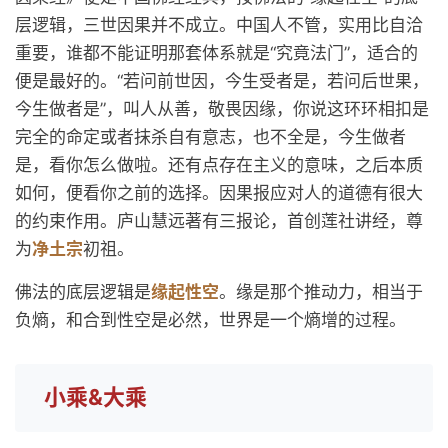
层逻辑，三世因果并不成立。中国人不管，实用比自洽
重要，谁都不能证明那套体系就是“究竟法门”，适合的
便是最好的。“若问前世因，今生受者是，若问后世果，
今生做者是”，叫人从善，敬畏因缘，你说这环环相扣是
完全的命定或者抹杀自有意志，也不全是，今生做者
是，看你怎么做啦。还有点存在主义的意味，之后本质
如何，便看你之前的选择。因果报应对人的道德有很大
的约束作用。庐山慧远著有三报论，首创莲社讲经，尊
为
净土宗
初祖。
佛法的底层逻辑是
缘起性空
。缘是那个推动力，相当于
负熵，和合到性空是必然，世界是一个熵增的过程。
小乘&大乘