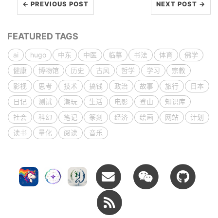
← PREVIOUS POST
NEXT POST →
FEATURED TAGS
ai
hugo
中东
中医
临摹
书法
体育
佛学
健康
博物馆
历史
古风
哲学
学习
宗教
影视
思考
技术
搞钱
政治
故事
旅行
日本
日记
测试
潮玩
生活
电影
登山
知识库
社会
科幻
笔记
篆刻
经济
绘画
网站
计划
读书
量化
阅读
音乐