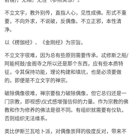
若镜)，无相，无住（参照冥想）。
不立文字，教外别传，直指人心，见性成佛。形式不重
要，不向外求，不说破，反偶像。不立正邪，本性清
净。
以《楞伽经》、《金刚经》为宗旨。
不立文字很难，因为总有些原则需要传承。忒修斯之船/
阿能柯鼓/金阁寺之所以还是那个东西，应有些本质特
征，令其保持功能，理论构建和填坑，也是必须要做
的。即便是不立文字的禅宗。
破除偶像很难，禅宗要极力破除偶像，但它总归还是一
门宗教，即视感\仪式感增强信仰的力量。作为宗教的佛
教和作为修养的佛法是很不同。有组织就需要有仪轨，
否则组织无法维系。
类比伊斯兰瓦哈卜派，对偶像崇拜的极度反对，带来不