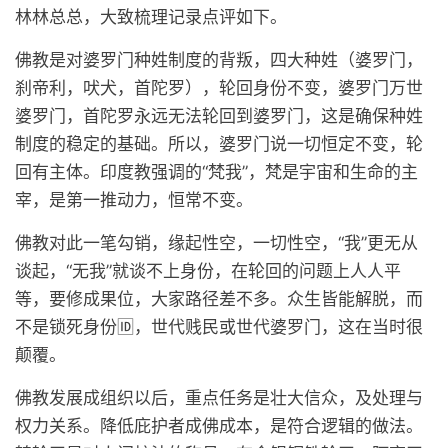
林林总总，大致梳理记录点评如下。
佛教是对婆罗门种姓制度的背叛，四大种姓（婆罗门，
刹帝利，吠犬，首陀罗），轮回身份不变，婆罗门万世
婆罗门，首陀罗永远无法轮回到婆罗门，这是确保种姓
制度的稳定的基础。所以，婆罗门说一切恒定不变，轮
回有主体。印度教强调的“梵我”，梵是宇宙和生命的主
宰，是第一推动力，恒常不变。
佛教对此一笔勾销，缘起性空，一切性空，“我”更无从
谈起，“无我”就谈不上身份，在轮回的问题上人人平
等，要修成果位，大家路径差不多。众生皆能解脱，而
不是锁死身份🆔，世代贱民或世代婆罗门，这在当时很
颠覆。
佛教发展成组织以后，重点任务是壮大信众，及处理与
权力关系。降低庇护者成佛成本，是符合逻辑的做法。