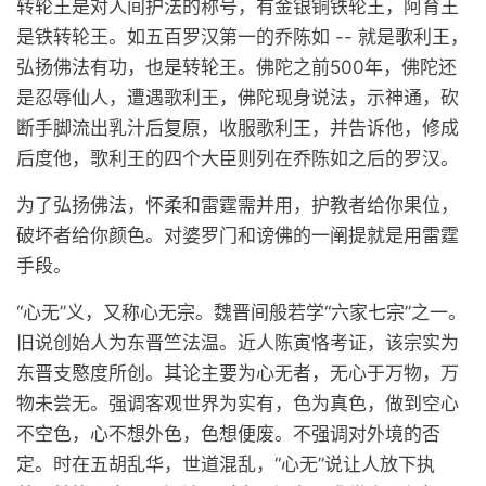
转轮王是对人间护法的称号，有金银铜铁轮王，阿育王
是铁转轮王。如五百罗汉第一的乔陈如 -- 就是歌利王，
弘扬佛法有功，也是转轮王。佛陀之前500年，佛陀还
是忍辱仙人，遭遇歌利王，佛陀现身说法，示神通，砍
断手脚流出乳汁后复原，收服歌利王，并告诉他，修成
后度他，歌利王的四个大臣则列在乔陈如之后的罗汉。
为了弘扬佛法，怀柔和雷霆需并用，护教者给你果位，
破坏者给你颜色。对婆罗门和谤佛的一阐提就是用雷霆
手段。
“心无”义，又称心无宗。魏晋间般若学“六家七宗”之一。
旧说创始人为东晋竺法温。近人陈寅恪考证，该宗实为
东晋支愍度所创。其论主要为心无者，无心于万物，万
物未尝无。强调客观世界为实有，色为真色，做到空心
不空色，心不想外色，色想便废。不强调对外境的否
定。时在五胡乱华，世道混乱，“心无”说让人放下执