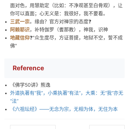
面对色，用慧助定（比如：不净观甚至白骨观），让
你可以直面；心无义是：我很好，我不要看。
三武一宗
。缘由？官方对禅宗的态度❓
阿赖耶识
，补特伽罗（耆那教），神我，识神
地藏信仰
❓"众生度尽，方证菩提，地狱不空，誓不成
佛"
Reference
《佛学50讲》熊逸
外道执著有“我”，小乘执著“有法”，大乘：无“我”亦无
“法”
《六祖坛经》——无念为宗，无相为体，无住为本