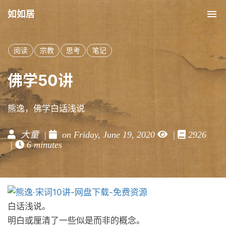
如如居
Tog
nav
阅读
宗教
思考
笔记
佛学50讲
熊逸，佛学白话浅说
大童 |
on Friday, June 19, 2020
|
2926
|
6 minutes
白话浅说。
明白或厘清了一些似是而非的概念。