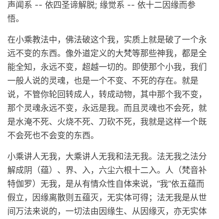
声闻系 -- 依四圣谛解脱; 缘觉系 -- 依十二因缘而参
悟。
在小乘教法中，佛法破这个我，实质上就是破了一个永
远不变的东西。像外道定义的大梵等那些神我，都是全
能全知，永远不变，超越一切的。即使那个小我，我们
一般人说的灵魂，也是一个不变、不死的存在。就是
说，不管你轮回转成人，转成动物，其中那个我不变，
那个灵魂永远不变，永远是我。而且灵魂也不会死，就
是水淹不死、火烧不死、刀砍不死，我就是这样一个既
不会死也不会变的东西。
小乘讲人无我，大乘讲人无我和法无我。法无我之法分
解成阴（蕴）、界、入，六尘六根十二入。人（梵音补
特伽罗）无我，是从有情众性自体来说，“我”依五蕴而
假立，因缘离散则五蕴灭，无实体可得；法无我是从世
间万法来说的，一切法由因缘生、从因缘灭，亦无实体