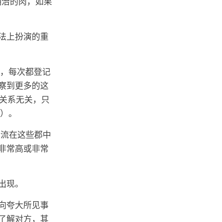
明治的肉，如果
法上扮演的重
颗，每次都登记
察到更多的这
果关系无关，只
红）。
轮流在这些郡中
非常高或非常
出现。
向夸大所见事
了解对方，其