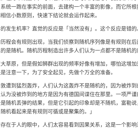
；系统一跑在事实的前面，去建构一个丰富的影像，而它所根
们相信小数原则，快速下结论就会运作起来。
样的发生机率？直觉的反应是「当然没有」。这个反应是错的
的历程会有规则出现，当我们侦察到随机序列像是有规则在后
真的是随机。随机历程制造出许多人们认为一点都不是随机的
在大草原，但是假如狮群出现的频率好像有增加，哪怕这增加
还是注意一下，为了安全起见，先做个万全的准备。
伦敦遭到猛烈轰炸，人们认为这轰炸不是随机的，因为被炸到
人认为没被炸到的地方是因为有德国间谍住在那里。一项严谨
全是随机丢弹的结果，但是它引起的印象却是不随机，富勒说
，随机看起来是有规则可循或是聚集的。」
全存在于人的眼中，人们太容易看到因果关系，这是一个影响