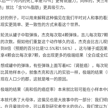
术后一个月内的死亡率是10％」更有说服力；同样的，夹三
肪」就比「含10％脂肪」更具吸引力。
很好的例子，可以用来解释这种偏见在我们平时对人和事的看
比现实更简单、更一致性的方式来看这个世界。
轮流从罐子中取弹珠，杰克每次取4颗弹珠，吉儿每次取7
红的次数。假如他们重复这个动作够久的话，杰克会比吉儿观
到8倍（预期的百分比是12.5%和1.56%）。这与锤子或因
拿4颗会比每次拿7颗，会出现更多的极端结果（全白或全
想成罐中的弹珠，有些弹珠上面写着KC（肾脏癌），每次
本比其他样本小，就像杰克和吉儿的实验一样，极端的结果（
出现在人口少的郡，这就是唯一的原因。
：极端的结果（高和低的癌症率）本来就比较可能在小样本中
样本就代表了大母体，这偏见也是大故事中的一部分：我们倾
性。在月晕效应中，可以看到研究者夸大的信心，我们常以为