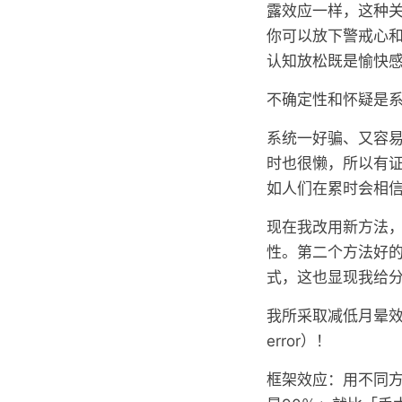
露效应一样，这种
你可以放下警戒心
认知放松既是愉快
不确定性和怀疑是
系统一好骗、又容
时也很懒，所以有
如人们在累时会相
现在我改用新方法
性。第二个方法好
式，这也显现我给
我所采取减低月晕效应
error）！
框架效应：用不同