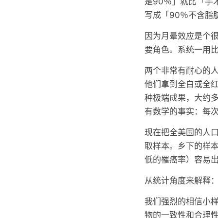
是90％」就比「手
写成「90％不含脂
因为月晕效应是个
要角色。系统一用
两个非常有耐心的人
他们拿到全白或全
种极端成果，大约多
有数学的事实：每次
现在把全美国的人口
取样本。乡下的样
低的罹癌率）容易
从统计角度来解释
我们强烈的相信小
物的一致性和合理