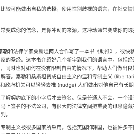
也比较可能做出自私的选择，使用性别歧视的语言，在社交情
常常变成你的信念，是你冲动的来源，这冲动通常变成你的选
家泰勒和法律学家桑斯坦两人合作写了一本书《助推》，很快
家的圣经。这本书介绍好几个新字到我们的语言中，包括经济人 
ans)，同时也对如何在没有限制自由的情况下，帮助人们做出
答。泰勒和桑斯坦赞成自由主义的温和专制主义 (libertari
)，国家和政府机关可以轻轻去推 (nudge) 人们做出对他自己有
且了解契约底下的小字后才去签名。但是普通人不会，一个设
性马上签名的不法公司，有很大的法律空间把重要的讯息隐藏
意到。
和专制主义被很多国家所采用，包括英国和韩国，也被许多不