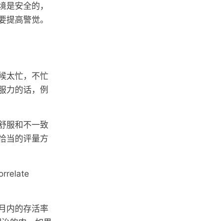
境是安全的，
要提高警觉。
候太忙，不忙
服力的话，例
舒服和不一致
恰当的评量方
elate
月内的存活率