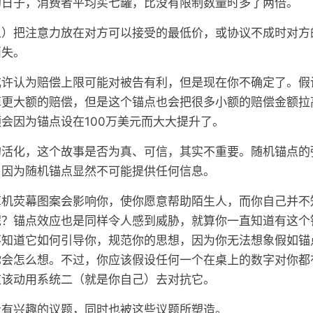
的日子，消费者平均买七罐，比没有限制数量时多了两倍。
人）把注意力放在对方可以接受的最低价，或协议不成时对方
消失。
许认为赔偿上限可能对被告有利，但是现在你不确定了。假设
掉更大额的赔偿，但是这个锚点也会把很多小额的赔偿金额拉
会因为锚点设在100万美元而大大提升了。
的活化，这个故事是否为真、可信，其实不重要。随机锚点的
，因为随机锚点显然不可能提供任何信息。
算机荧幕图案会影响你，使你愿意帮助陌生人，而你自己并不
呢？锚点效应也是同样令人感到威胁，就算你一直知道有这个
不知道它如何引导你，规范你的思想，因为你无法想象假如锚
你会怎么想。不过，你应该假设任何一个在桌上的数字对你都
应该动用系统二（就是你自己）去对抗它。
众有兴趣的议题，同时也被这些议题所塑造。