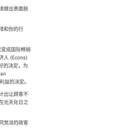
境做出表面肤
择和你的行
就变成国际畅销
(Econs)
良好的决定，为
an
长期利益的决定。
计出让顾客不
在光天化日之
同党派的政客