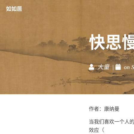
如如居
快思
大童 |
on S
作者：康纳曼
当我们喜欢一个人
效应（