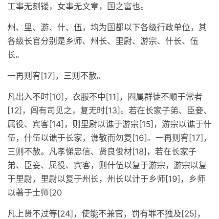
工事无刻镂，女事无文章，国之富也。
州、里、游、什、伍，均为国都以下各级行政单位，其
各级长官分别是乡师、州长、里尉、游宗、什长、伍
长。
一再则宥[17]，三则不赦。
凡出入不时[10]，衣服不中[11]，圈属群徒不顺于常者
[12]，闾有司见之，复无时[13]。若在长家子弟、臣妾、
属役、宾客[14]，则里尉以谯于游宗[15]，游宗以谯于什
伍，什伍以谯于长家，谯敬而勿复[16]。一再则宥[17]，
三则不赦。凡孝悌忠信、贤良俊材[18]，若在长家子
弟、臣妾、属役、宾客，则什伍以复于游宗，游宗以复
于里尉，里尉以复于州长，州长以计于乡师[19]，乡师
以著于士师[20
凡上贤不过等[24]，使能不兼官，罚有罪不独及[25]，