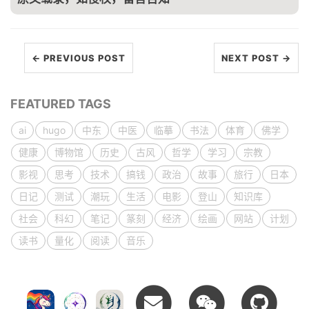
← PREVIOUS POST
NEXT POST →
FEATURED TAGS
ai
hugo
中东
中医
临摹
书法
体育
佛学
健康
博物馆
历史
古风
哲学
学习
宗教
影视
思考
技术
搞钱
政治
故事
旅行
日本
日记
测试
潮玩
生活
电影
登山
知识库
社会
科幻
笔记
篆刻
经济
绘画
网站
计划
读书
量化
阅读
音乐