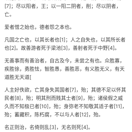
[7]；尽以阳者，王；以一阳二阴者，削；尽以阴者，
亡。
爱者憎之始也，德者怨之本也。
凡国之亡也，以其长者也[1]；人之自失也，以其所长者
也[2]。故善游者死于梁池[3]，善射者死于中野[4]。
无善事而有善治者，自古及今，未尝之有也。众胜寡，
疾胜徐，勇胜怯，智胜愚，善胜恶，有义胜无义，有天
道胜无天道[
人主好佚欲，亡其身失其国者[7]，殆；其德不足以怀其
民者[8]，殆；明其刑而贱其士者[9]，殆；诸侯假之威
久而不知极已者[10]，殆；身弥老不知敬其适子者[11]，
殆；蓄藏积，陈朽腐，不以与人者[12]，殆。
名正则治，名倚则乱[3]，无名则死[4]。