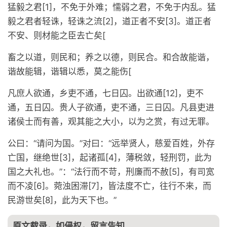
猛毅之君[1]，不免于外难；懦弱之君，不免于内乱。猛
毅之君者轻诛，轻诛之流[2]，道正者不安[3]。道正者
不安、则材能之臣去亡矣[
畜之以道，则民和；养之以德，则民合。和合故能谐，
谐故能辑，谐辑以悉，莫之能伤[
凡庶人欲通，乡吏不通，七日囚。出欲通[12]，吏不
通，五日囚。贵人子欲通，吏不通，三日囚。凡县吏进
诸侯士而有善，观其能之大小，以为之赏，有过无罪。
公曰：“请问为国。”对曰：“远举贤人，慈爱百姓，外存
亡国，继绝世[3]，起诸孤[4]，薄税敛，轻刑罚，此为
国之大礼也。”：“法行而不苛，刑廉而不赦[5]，有司宽
而不凌[6]。菀浊困滞[7]，皆法度不亡，往行不来，而
民游世矣[8]，此为天下也。”
原文载录，如侵权，留言告知