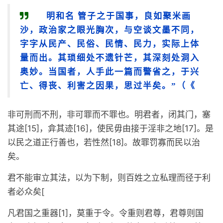
明和名 管子之于国事，良如聚米画
沙，政治家之眼光胸次，与空谈文墨不同，
字字从民产、民俗、民情、民力，实际上体
量而出。其琐细处不遗针芒，其深刻处洞入
奥妙。当国者，人手此一篇而警省之，于兴
亡、得丧、利害之因果，思过半矣。”（《
非可刑而不刑，非可罪而不罪也。明君者，闭其门，塞
其途[15]，弇其迹[16]，使民毋由接于淫非之地[17]。是
以民之道正行善也，若性然[18]。故罪罚寡而民以治
矣。
君不能审立其法，以为下制，则百姓之立私理而径于利
者必众矣[
凡君国之重器[1]，莫重于令。令重则君尊，君尊则国