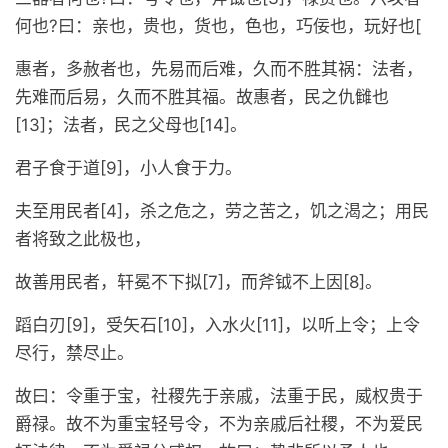
何也?曰：亲也，贵也，货也，色也，巧佞也，玩好也[
惠者，多赦者也，先易而后难，久而不胜其祸：法者，
先难而后易，久而不胜其福。故惠者，民之仇雠也
[13]；法者，民之父母也[14]。
君子食于道[9]，小人食于力。
夫至用民者[4]，杀之危之，劳之苦之，饥之渴之；用民
者将致之此极也，
故善用民者，轩冕不下拟[7]，而斧钺不上因[8]。
蹈白刃[9]，受矢石[10]，入水火[11]，以听上令；上令
尽行，禁尽止。
故曰：令重于宝，社稷先于亲戚，法重于民，威权贵于
爵禄。故不为重宝轻号令，不为亲戚后社稷，不为爱民