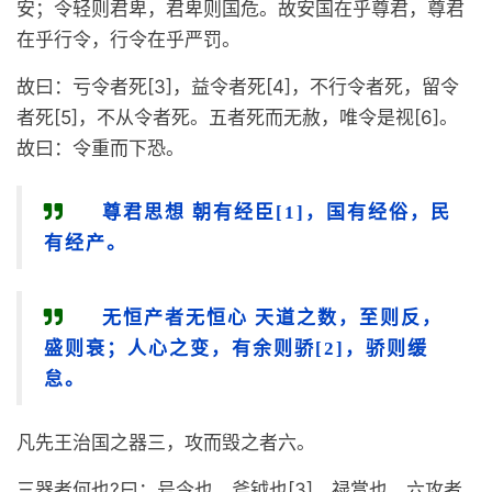
安；令轻则君卑，君卑则国危。故安国在乎尊君，尊君
在乎行令，行令在乎严罚。
故曰：亏令者死[3]，益令者死[4]，不行令者死，留令
者死[5]，不从令者死。五者死而无赦，唯令是视[6]。
故曰：令重而下恐。
尊君思想 朝有经臣[1]，国有经俗，民
有经产。
无恒产者无恒心 天道之数，至则反，
盛则衰；人心之变，有余则骄[2]，骄则缓
怠。
凡先王治国之器三，攻而毁之者六。
三器者何也?曰：号令也，斧钺也[3]，禄赏也。六攻者