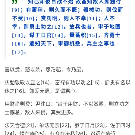
知己知彼百战不殆 故蚤知敌人如独行
[9]；有蓄积，则久而不匮；器械功，则伐而
不费[10]；赏罚明，则人不幸[11]；人不
幸，则勇士劝之[12]。故兵也者，审于地图
[13]，谋于日官[14]，量蓄积[15]，齐勇士
[16]，遍知天下，审御机数，兵主之事也
[17]。
喜以赏，怒以杀，怨乃起，令乃废。
庆勉敦敬以显之[14]，富禄有功以劝之[15]，爵贵有名以
休之[16]。兼爱无遗，是谓君心。
用财啬则费：尹注曰：“啬于用财，不以赏赐，则立功之
士懈怠，敌人来侵，其费更多。
法天合德[21]，象法无亲[22]，参于日月[23]，佐于四时
[24]。悦在施[25]，有众在废私[26]，召远在修近