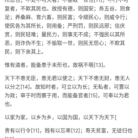
所恶也；不处不可久者，不偷取一世也[11]；不行不可
复者，不欺其民也。故授有德，则国安；务五谷，则食
足；养桑麻、育六畜，则民富；令顺民心，则威令行；
使民各为其所长，则用备；严刑罚，则民远邪；信庆
赏，则民轻难；量民力，则事无不成；不强民以其所
恶，则诈伪不生；不偷取一世，则民无怨心；不欺其
民，则下亲其上。
惟有道者，能备患于未形也，故祸不萌[13]。
天下不患无臣，患无君以使之；天下不患无财，患无人
以分之[14]。故知时者，可立以为长；无私者，可置以
为政；审于时而察于用，而能备官者[15]，可奉以为君
也。
以家为家，以乡为乡，以国为国，以天下为天下[
贵有以行令[11]，贱有以忘卑[12]；寿夭贫富，无徒归也