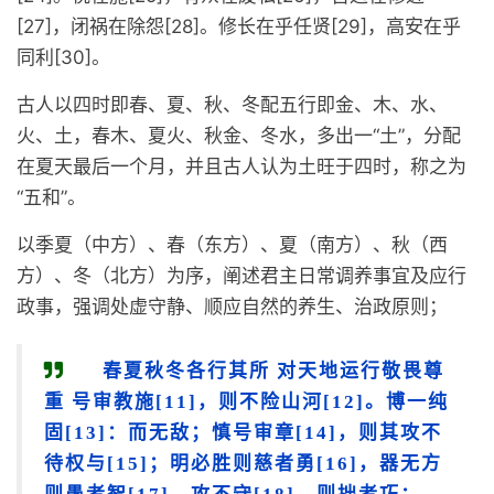
[27]，闭祸在除怨[28]。修长在乎任贤[29]，高安在乎
同利[30]。
古人以四时即春、夏、秋、冬配五行即金、木、水、
火、土，春木、夏火、秋金、冬水，多出一“土”，分配
在夏天最后一个月，并且古人认为土旺于四时，称之为
“五和”。
以季夏（中方）、春（东方）、夏（南方）、秋（西
方）、冬（北方）为序，阐述君主日常调养事宜及应行
政事，强调处虚守静、顺应自然的养生、治政原则；
春夏秋冬各行其所 对天地运行敬畏尊
重 号审教施[11]，则不险山河[12]。博一纯
固[13]：而无敌；慎号审章[14]，则其攻不
待权与[15]；明必胜则慈者勇[16]，器无方
则愚者智[17]，攻不守[18]，则拙者巧；