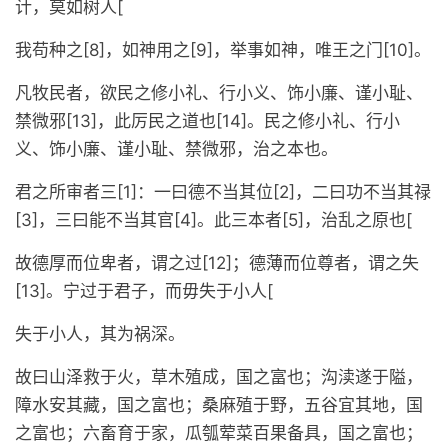
计，莫如树人[
我苟种之[8]，如神用之[9]，举事如神，唯王之门[10]。
凡牧民者，欲民之修小礼、行小义、饰小廉、谨小耻、
禁微邪[13]，此厉民之道也[14]。民之修小礼、行小
义、饰小廉、谨小耻、禁微邪，治之本也。
君之所审者三[1]：一曰德不当其位[2]，二曰功不当其禄
[3]，三曰能不当其官[4]。此三本者[5]，治乱之原也[
故德厚而位卑者，谓之过[12]；德薄而位尊者，谓之失
[13]。宁过于君子，而毋失于小人[
失于小人，其为祸深。
故曰山泽救于火，草木殖成，国之富也；沟渎遂于隘，
障水安其藏，国之富也；桑麻殖于野，五谷宜其地，国
之富也；六畜育于家，瓜瓠荤菜百果备具，国之富也；