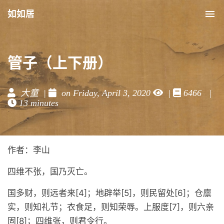
如如居
Tog
nav
管子（上下册）
大童 |
on Friday, April 3, 2020
|
6466 |
13 minutes
作者：李山
四维不张，国乃灭亡。
国多财，则远者来[4]；地辟举[5]，则民留处[6]；仓廪
实，则知礼节；衣食足，则知荣辱。上服度[7]，则六亲
固[8]；四维张，则君令行。