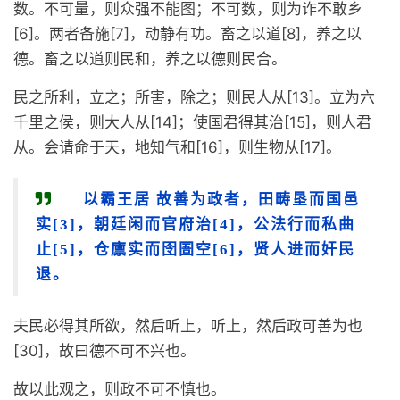
数。不可量，则众强不能图；不可数，则为诈不敢乡
[6]。两者备施[7]，动静有功。畜之以道[8]，养之以
德。畜之以道则民和，养之以德则民合。
民之所利，立之；所害，除之；则民人从[13]。立为六
千里之侯，则大人从[14]；使国君得其治[15]，则人君
从。会请命于天，地知气和[16]，则生物从[17]。
以霸王居 故善为政者，田畴垦而国邑
实[3]，朝廷闲而官府治[4]，公法行而私曲
止[5]，仓廪实而囹圄空[6]，贤人进而奸民
退。
夫民必得其所欲，然后听上，听上，然后政可善为也
[30]，故曰德不可不兴也。
故以此观之，则政不可不慎也。