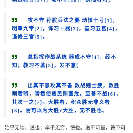
攻不守 孙膑兵法之要 动慎十号[1]，
明审九章[2]，饰习十器[3]，善习五官[4]，
谨修三官[5]。
总指挥作战系统 器成不守[4]，经不
知；教习不著[5]，发不意[
出其不意攻其不备 数战则士疲，数胜
则君骄，骄君使疲民则国危。至善不战[6]，
其次一之[7]。大胜者，积众胜无非义者
[8]。焉可以为大胜?大胜，无不胜也。
始乎无端，道也；卒乎无穷，德也。道不可量，德不可