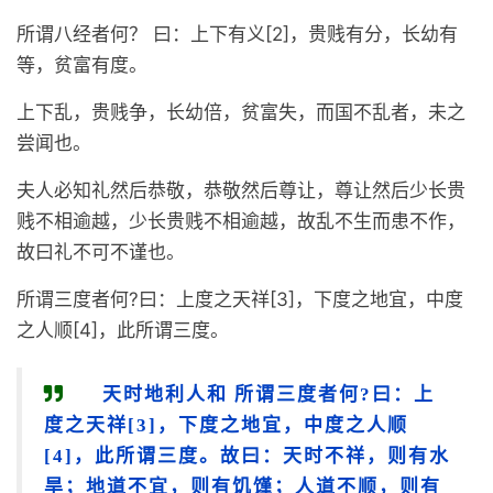
所谓八经者何？ 曰：上下有义[2]，贵贱有分，长幼有
等，贫富有度。
上下乱，贵贱争，长幼倍，贫富失，而国不乱者，未之
尝闻也。
夫人必知礼然后恭敬，恭敬然后尊让，尊让然后少长贵
贱不相逾越，少长贵贱不相逾越，故乱不生而患不作，
故曰礼不可不谨也。
所谓三度者何?曰：上度之天祥[3]，下度之地宜，中度
之人顺[4]，此所谓三度。
天时地利人和 所谓三度者何?曰：上
度之天祥[3]，下度之地宜，中度之人顺
[4]，此所谓三度。故曰：天时不祥，则有水
旱；地道不宜，则有饥馑；人道不顺，则有