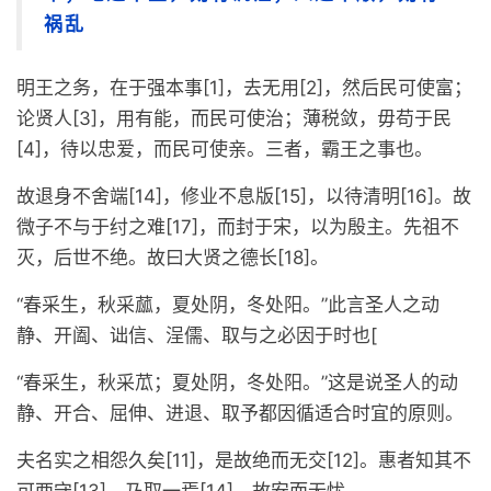
祸乱
明王之务，在于强本事[1]，去无用[2]，然后民可使富；
论贤人[3]，用有能，而民可使治；薄税敛，毋苟于民
[4]，待以忠爱，而民可使亲。三者，霸王之事也。
故退身不舍端[14]，修业不息版[15]，以待清明[16]。故
微子不与于纣之难[17]，而封于宋，以为殷主。先祖不
灭，后世不绝。故曰大贤之德长[18]。
“春采生，秋采蓏，夏处阴，冬处阳。”此言圣人之动
静、开阖、诎信、浧儒、取与之必因于时也[
“春采生，秋采苽；夏处阴，冬处阳。”这是说圣人的动
静、开合、屈伸、进退、取予都因循适合时宜的原则。
夫名实之相怨久矣[11]，是故绝而无交[12]。惠者知其不