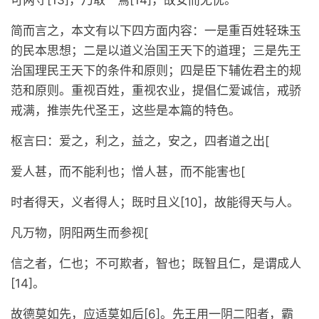
可两守[13]，乃取一焉[14]，故安而无忧。
简而言之，本文有以下四方面内容：一是重百姓轻珠玉
的民本思想；二是以道义治国王天下的道理；三是先王
治国理民王天下的条件和原则；四是臣下辅佐君主的规
范和原则。重视百姓，重视农业，提倡仁爱诚信，戒骄
戒满，推崇先代圣王，这些是本篇的特色。
枢言曰：爱之，利之，益之，安之，四者道之出[
爱人甚，而不能利也；憎人甚，而不能害也[
时者得天，义者得人；既时且义[10]，故能得天与人。
凡万物，阴阳两生而参视[
信之者，仁也；不可欺者，智也；既智且仁，是谓成人
[14]。
故德莫如先，应适莫如后[6]。先王用一阴二阳者，霸