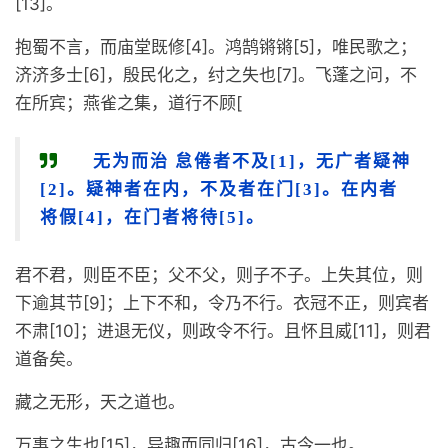
[13]。
抱蜀不言，而庙堂既修[4]。鸿鹄锵锵[5]，唯民歌之；
济济多士[6]，殷民化之，纣之失也[7]。飞蓬之问，不
在所宾；燕雀之集，道行不顾[
无为而治 怠倦者不及[1]，无广者疑神
[2]。疑神者在内，不及者在门[3]。在内者
将假[4]，在门者将待[5]。
君不君，则臣不臣；父不父，则子不子。上失其位，则
下逾其节[9]；上下不和，令乃不行。衣冠不正，则宾者
不肃[10]；进退无仪，则政令不行。且怀且威[11]，则君
道备矣。
藏之无形，天之道也。
万事之生也[15]，异趣而同归[16]，古今一也。