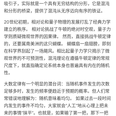
吸引子，实际就是一个具有无穷结构的分形，它是混沌
和分形的桥梁，提供了混沌从无序迈向有序的铁证。
20世纪初期，相对论和量子物理的发展打乱了经典力学
建立的秩序。 相对论挑战了牛顿的绝对时空观，量子力
学则质疑微观世界的因果律。 然而，直接挑战牛顿定律
的，还要属南美洲的这只蝴蝶。 蝴蝶扇一扇翅膀，即刻
在科学界刮起了一场飓风。相比起量子力学只揭示了微
观世界的不可预测性，混沌理论在遵循牛顿定律的常规
尺度下，就直指确定论系统本身也普遍具有内在的随机
性。
大数定律有一个明显的潜台词：当随机事件发生的次数
足够多时，发生的频率便趋近于预期的概率。但人们常
常错误地理解为：随机意味着均匀。 如果过去一段时间
内发生的事件不均匀，大家就会“人工”地从心理上把未
来的事情“抹平”。也就是，如果输了第一把，那下一把