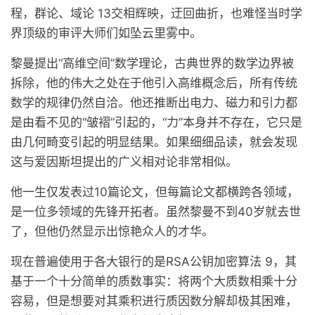
程，群论、域论 13交相辉映，迂回曲折，也难怪当时学
界顶级的审评大师们如坠云里雾中。
黎曼提出“高维空间”数学理论，古典世界的数学边界被
拆除，他的伟大之处在于他引入高维概念后，所有传统
数学的规律仍然自洽。他还推断出电力、磁力和引力都
是由看不见的“皱褶”引起的，“力”本身并不存在，它只是
由几何畸变引起的明显结果。如果细细品读，就会发现
这与爱因斯坦提出的广义相对论非常相似。
他一生仅发表过10篇论文，但每篇论文都横跨各领域，
是一位多领域的先锋开拓者。虽然黎曼不到40岁就去世
了，但他仍然显示出惊艳众人的才华。
现在普遍使用于各大银行的是RSA公钥加密算法 9，其
基于一个十分简单的质数事实：将两个大质数相乘十分
容易，但是想要对其乘积进行质因数分解却极其困难，