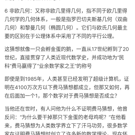
6 非欧几何：又称非欧几里得几何，指不同于欧几里得
几何学的几何体系，一般是指罗巴切夫斯基几何（双曲
几何）和黎曼几何（椭圆几何）。它们与欧氏几何最主
要的区别在于公理体系中采用了不同的平行公理。
这猜想就像一只会孵金蛋的鹅，一直从17世纪孵到了20
世纪，直接贯穿了人类近现代数学史，并成功地为“民
科”费马赢得了“业余数学家之王”的称号
即使是到1985年，人类甚至已经发明了超级计算机，证
明在4100万次方以下费马猜想都成立，但那又如何，再
在后面加一个1，那个数字对于费马猜想是否成立？
当他还在世时，有人问他为什么不证明费马猜想，他曾
反问：“为什么要干掉那只下金蛋的老母鸡呢？”在他看
来，费马猜想为人类数学界立下了汗马功劳，很多数学
家在证明费马猜想时创立了许多新的数学理论。现在怀