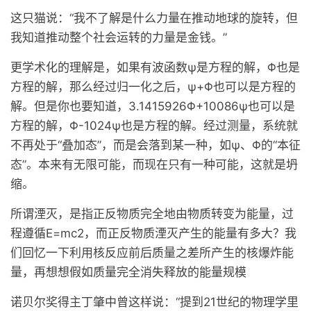
这只猫说：“我不了解是什么力量在推动地球的旋转，但
我知道推动整个社会运转的力量是金钱。”
更学术化的理解是，如果有波函数ψ是方程的解，Φ也是
方程的解，那么经过归一化之后，ψ+Φ也可以是方程的
解。但是你也要知道，3.1415926Φ+10086ψ也可以是
方程的解，Φ-1024ψ也是方程的解。经过测量，系统就
不再处于“叠加态”，而是会落到某一种，如ψ、Φ的“本征
态”。本来有无限可能，而现在只有一种可能，这就是坍
缩。
所谓湮灭，是指正反物质完全地由物质转变为能量，过
程遵循E=mc2，而正反物质湮灭产生的能量有多大？我
们回忆一下利用核反应前后质量之差所产生的核爆炸能
量，再想想假如质量完全消失释放的能量规模
诺贝尔奖得主丁肇中曾这样说：“提到21世纪的物理学里