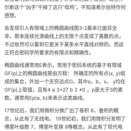
尔斯这个“凶手”干掉了这只“母鸡”，不知道希尔伯特作何
感想。
会发现引入有限域上的椭圆曲线图3-2基本已面目全
非，原本连续光滑曲线上的无限个点变成了离散的点，
不过依然可以看到它是关于某条水平直线对称的。而这
正符合密码学所要求的有限点和精确性。
椭圆曲线通常用E表示，常用于密码系统的基于有限域
GF(p)上的椭圆曲线是由方程： 所确定的所有点(x, y)组
成的集合，外加一个无穷远点O。其中a，b，x， y均在
GF(p)上取值，且有4 a 3+27 b 2 ≠0 ，p是大于3的素
数。通常用Ep(a, b)来表示这类曲线。
17世纪后，我们用微积分推广出了卷积 6、叠积的概
念，从此有了无线电。 19世纪初，我们用微积分发明了
傅里叶级数 7、傅里叶变换 8等概念，从此有了现代电