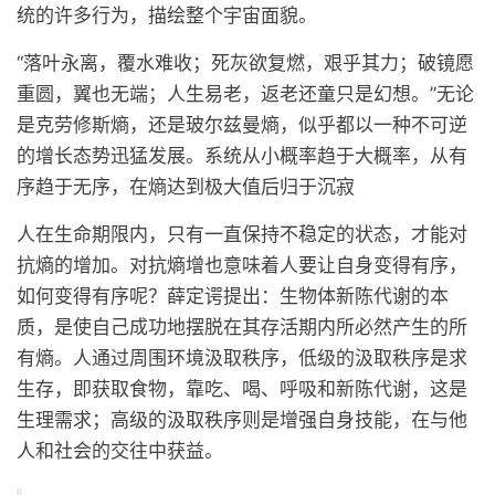
统的许多行为，描绘整个宇宙面貌。
“落叶永离，覆水难收；死灰欲复燃，艰乎其力；破镜愿
重圆，翼也无端；人生易老，返老还童只是幻想。”无论
是克劳修斯熵，还是玻尔兹曼熵，似乎都以一种不可逆
的增长态势迅猛发展。系统从小概率趋于大概率，从有
序趋于无序，在熵达到极大值后归于沉寂
人在生命期限内，只有一直保持不稳定的状态，才能对
抗熵的增加。对抗熵增也意味着人要让自身变得有序，
如何变得有序呢？薛定谔提出：生物体新陈代谢的本
质，是使自己成功地摆脱在其存活期内所必然产生的所
有熵。人通过周围环境汲取秩序，低级的汲取秩序是求
生存，即获取食物，靠吃、喝、呼吸和新陈代谢，这是
生理需求；高级的汲取秩序则是增强自身技能，在与他
人和社会的交往中获益。