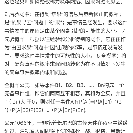
这也是贝叶斯网络被称为概率网络、因果网络的原因。
6 后验概率：在得到“结果”的信息后重新修正的概率；
是“执果寻因”问题中的“果”；是事情已经发生，要求这件
事情发生的原因是由某个因素引起的可能性的大小。 7
先验概率：根据以往经验和分析得到的概率，它往往作
为“由因求果”问题中“因”出现的概率，是事情还没有发
生，要求这件事情发生的可能性的大小。 8 全概率：将
对一复杂事件的概率求解问题转化为在不同情况下发生
的简单事件概率的求和问题。
全概率公式：如果事件B1、B2、B3、…、Bn构成一个
完备事件组，即它们两两互不相容，其和为全集，并且
P ( Bi )大 于0，则对任一事件A有P(A )=P(A|B1) P(B
1)+P(A|B2)P(B2)+…+P(A|Bn)P(Bn)。
公元1066年，一颗拖着长尾巴的古怪天体在夜空中缓缓
划过，注视着人间即将上演的殊死一战。很快，黑斯廷