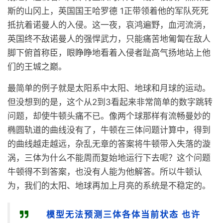
斯的山冈上，英国国王哈罗德 1正带领着他的军队死死
抵抗着诺曼人的入侵。这一夜，哀鸿遍野，血河流淌，
英国终不敌诺曼人的强悍武力，只能痛苦地匍匐在敌人
脚下俯首称臣，眼睁睁地看着入侵者趾高气扬地站上他
们的王城之巅。
最简单的例子就是太阳系中太阳、地球和月球的运动。
但没想到的是，这个从2到3看起来非常简单的数字跳转
问题，却使牛顿头痛不已。像两个球那样有流畅曼妙的
椭圆轨道的曲线没有了，牛顿在三体问题计算中，得到
的曲线越走越远，杂乱无章的答案将牛顿带入失落的漩
涡，三体为什么不能周而复始地运行下去呢？这个问题
牛顿得不到答案，也没有人能为他解答。所以牛顿认
为，我们的太阳、地球再加上月亮的系统是不稳定的。
模型无法预测三体各体当前状态 也许