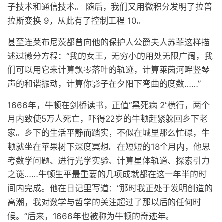
子技术和通信技术。 随后，我们又用微积分发明了拉普
拉斯变换 9，从此有了控制工程 10。
甚至连莱布尼茨都曾向他的保护人公爵夫人苏菲这样描
述过微分方程：“我的女王，无穷小的用处无限广阔，我
们可以用它来计算飘零落叶的轨迹，计算莱茵河畔竖琴
声的和谐振动，计算你影子在夕阳下弯曲的度数……”
1666年，牛顿在剑桥读书，正值“黑死病 2”横行，两个
月内致使5万人死亡，吓得22岁的牛顿赶紧躲回乡下老
家。乡下的生活平静而踏实，不似在城里那么忙碌，牛
顿就坐在苹果树下深度冥想。在短短的18个月内，他思
考数学问题、进行光学实验、计算星体轨道、探索引力
之谜……牛顿生平最重要的几项成就都在这一年半的时
间内完成。他在日记里写道：“那时我正处于发明创造的
高潮，我对数学与哲学的关注超过了那以后的任何时
候。”后来，1666年也被称为牛顿的奇迹年。