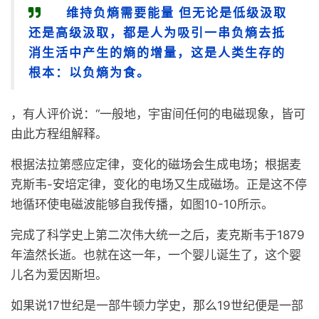
维持负熵需要能量 但无论是低级汲取
还是高级汲取，都是人为吸引一串负熵去抵
消生活中产生的熵的增量，这是人类生存的
根本：以负熵为食。
，有人评价说：“一般地，宇宙间任何的电磁现象，皆可
由此方程组解释。
根据法拉第感应定律，变化的磁场会生成电场；根据麦
克斯韦-安培定律，变化的电场又生成磁场。正是这不停
地循环使电磁波能够自我传播，如图10-10所示。
完成了科学史上第二次伟大统一之后，麦克斯韦于1879
年溘然长逝。也就在这一年，一个婴儿诞生了，这个婴
儿名为爱因斯坦。
如果说17世纪是一部牛顿力学史，那么19世纪便是一部