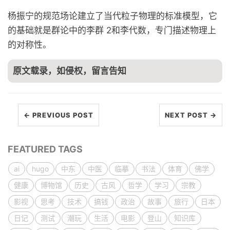
杨振宁的规范场论建立了当代粒子物理的标准模型，它
的基础就是群论中的李群 2和李代数，专门描述物理上
的对称性。
原文载录，如侵权，留言告知
← PREVIOUS POST
NEXT POST →
FEATURED TAGS
ai
hugo
中东
中医
临摹
书法
体育
佛学
健康
博物馆
历史
古风
哲学
学习
宗教
影视
思考
技术
搞钱
政治
故事
旅行
日本
日记
测试
潮玩
生活
电影
登山
知识库