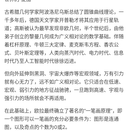
古希腊几何学家阿波洛尼乌斯总结了圆锥曲线理论，一
千多年后，德国天文学家开普勒才将其应用于行星轨
道；高斯被认为最早发现非欧几何，半个世纪后，由他
弟子创立的黎曼几何成为广义相对论的数学基础。伴随
着杠杆原理、牛顿三大定律、麦克斯韦方程、香农公
式、贝叶斯定理等，人类向蒸汽时代、电力时代、信息
时代乃至人工智能时代徐徐迈进。
但向外延伸到黑洞、宇宙大爆炸等宏观领域，万有引力
就有心无力了，远不如广义相对论。它只适合在低速、
宏观、弱引力的地方征战驰骋，一旦跑到高速、宇观与
强引力的场所就会不再适用。
在此基础上，欧拉最终确立了著名的“一笔画原理”，即
一个图形可以一笔画的充分必要条件为：图形是连通
图，以及奇点的个数为0或2。