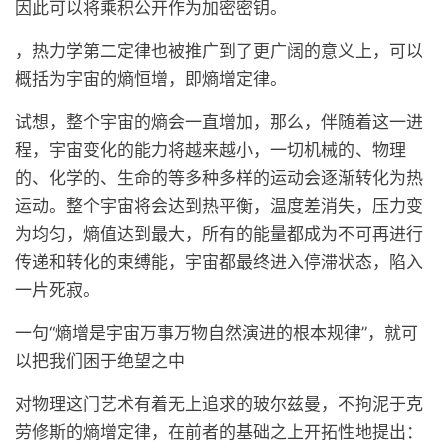
因此可以将乘积公开作为加密密钥。
，热力学第二定律也被推广到了更广阔的意义上，可以
概括为宇宙的熵恒增，即熵增定律。
试想，整个宇宙的熵会一直增加，那么，伴随着这一进
程，宇宙变化的能力将越来越小，一切机械的、物理
的、化学的、生命的等多种多样的运动会逐渐转化为热
运动。整个宇宙将会达到热平衡，温度差消失，压力变
为均匀，熵值达到最大，所有的能量都成为不可再进行
传递和转化的束缚能，宇宙都最终进入停滞状态，陷入
一片死寂。
一句“熵增是宇宙万事万物自然演进的根本规律”，就可
以把我们困于绝望之中
对物理这门艺术有着无上追求的玻尔兹曼，不拘泥于克
劳修斯的熵增定律，在前者的基础之上开拓性地提出：