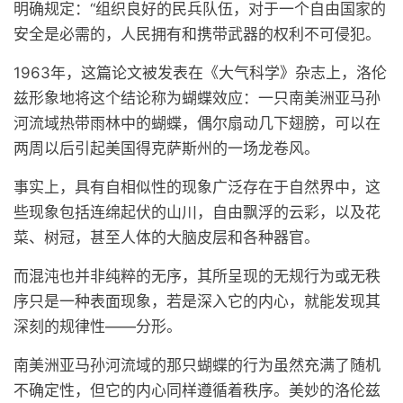
明确规定：“组织良好的民兵队伍，对于一个自由国家的
安全是必需的，人民拥有和携带武器的权利不可侵犯。
1963年，这篇论文被发表在《大气科学》杂志上，洛伦
兹形象地将这个结论称为蝴蝶效应：一只南美洲亚马孙
河流域热带雨林中的蝴蝶，偶尔扇动几下翅膀，可以在
两周以后引起美国得克萨斯州的一场龙卷风。
事实上，具有自相似性的现象广泛存在于自然界中，这
些现象包括连绵起伏的山川，自由飘浮的云彩，以及花
菜、树冠，甚至人体的大脑皮层和各种器官。
而混沌也并非纯粹的无序，其所呈现的无规行为或无秩
序只是一种表面现象，若是深入它的内心，就能发现其
深刻的规律性——分形。
南美洲亚马孙河流域的那只蝴蝶的行为虽然充满了随机
不确定性，但它的内心同样遵循着秩序。美妙的洛伦兹