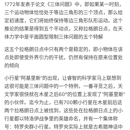
1772年发表于论文《三体问题》中，即如果某一时刻，
三个运动物体恰恰处于等边三角形的三个顶点，那么给
定初速度，它们将始终保持等边三角形队形运动。这个
推论的结果是得到五个平动点，又称拉格朗日点，在天
体力学中是平面圆型限制三体问题的五个特解
这五个拉格朗日点中只有两个是稳定的，即小物体在该
点处即使受外界引力的干扰，仍然有保持在原来位置处
的倾向
小行星“阿基里斯”的出现，让睿智的科学家马上联想到
这很可能是三体问题中的一个特例，一番寻觅之后，天
文学家很快就在木星之后60°的位置上发现了“阿基里斯”
的小伙伴。迄今为止，已有700颗小行星在木星前后这
两个拉格朗日点上被找到，这些处在拉格朗日点上的小
行星都以特洛伊战争里的英雄命名，并有一个集体称
号：特罗央群小行星。特罗央实际上就是古希腊神话中