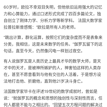
60岁时，欧拉不幸双目失明，但他依旧运用强大的记忆
力和心算能力，通过口述形式完成了四百多篇论文，独
自创立了刚体力学、分析力学等新学科。 法国大数学家
拉普拉斯曾感慨：“欧拉是所有人的老师。
“跳出计算，群化运算，按照它们的复杂度而不是表象来
分类，我相信，这是未来数学的任务。”伽罗瓦留下的这
句话，直至今天，仍然像闪电一样划过夜空。
有人说伽罗瓦是人类历史上最具才华的数学大师，是天
才中的天才，是被神所嫉妒的人，神害怕这样的人类存
在，甚至不愿意看到与他有交往的人活着，于是想方设
法地打击他、折磨他，直到他21岁决斗身亡。
法国数学家毕卡在评述19世纪的数学成就时，曾如是
说：“就伽罗瓦的概念和思想的独创性与深刻性而言，任
何人都是不能与之相比的。”回望五次方程问题的解决过