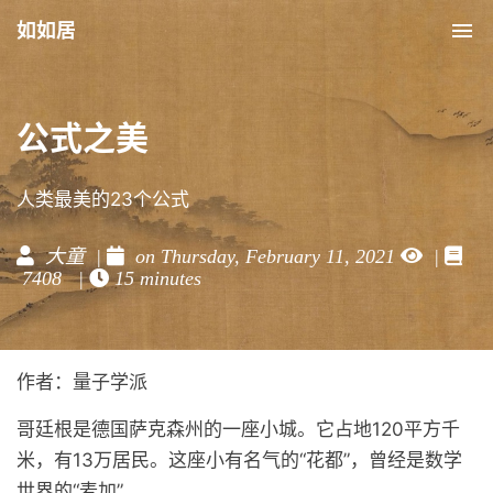
如如居
Tog
nav
公式之美
人类最美的23个公式
大童 |
on Thursday, February 11, 2021
|
7408 |
15 minutes
作者：量子学派
哥廷根是德国萨克森州的一座小城。它占地120平方千
米，有13万居民。这座小有名气的“花都”，曾经是数学
世界的“麦加”