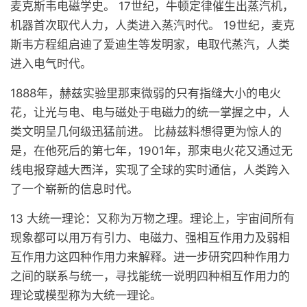
麦克斯韦电磁学史。 17世纪，牛顿定律催生出蒸汽机，
机器首次取代人力，人类进入蒸汽时代。 19世纪，麦克
斯韦方程组启迪了爱迪生等发明家，电取代蒸汽，人类
进入电气时代。
1888年，赫兹实验里那束微弱的只有指缝大小的电火
花，让光与电、电与磁处于电磁力的统一掌握之中，人
类文明呈几何级迅猛前进。 比赫兹料想得更为惊人的
是，在他死后的第七年，1901年，那束电火花又通过无
线电报穿越大西洋，实现了全球的实时通信，人类跨入
了一个崭新的信息时代。
13 大统一理论：又称为万物之理。理论上，宇宙间所有
现象都可以用万有引力、电磁力、强相互作用力及弱相
互作用力这四种作用力来解释。进一步研究四种作用力
之间的联系与统一，寻找能统一说明四种相互作用力的
理论或模型称为大统一理论。