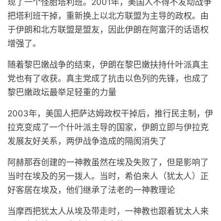
现了一个怪胎塔利班。2001年，美国人不得不发动战争
把塔利班干掉，重新换上以北方联盟为主导的政权。由
于伊朗和北方联盟是盟友，因此伊朗在阿富汗的话语权
增强了。
随着黎巴嫩战争的结束，伊朗在黎巴嫩扶持什叶派真主
党也有了收获。真主党成了抗击以色列的先锋，也成了
黎巴嫩政坛最举足轻重的力量
2003年，美国人把萨达姆政权干掉后，推行民主制，伊
拉克变成了一个什叶派主导的国家，伊朗立即与伊拉克
发展友好关系，两伊战争造成的隔阂消失了
阿赫那吞创建的一神教虽然在埃及失败了，但是影响了
当时在埃及的另一拨人。当时，希伯来人（犹太人）正
好客居在埃及，他们继承了法老的一神教理论
当摩西把犹太人从埃及带走时，一神教也跟着犹太人来