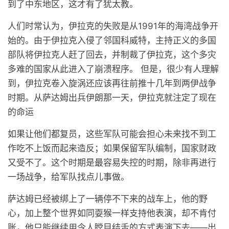
到了中东地区，这才有了犹太教。
人们时常认为，伊拉克的失败是从1991年的海湾战争开
始的。由于伊拉克入侵了邻国科威特，主持正义的多国
部队将伊拉克人赶了回去，并制裁了伊拉克，这个多灾
多难的国家从此进入了崩溃程序。 但是，很少有人理解
到，伊拉克卷入旋涡还应该再往前推十几年到两伊战争
时期。从萨达姆出兵伊朗那一天，伊拉克就注定了现在
的命运
如果让他们都复员，这些军队可能会担心未来找不到工
作吃不上饭而起来造反；如果保留军队编制，国家财政
又受不了。这个时期是最容易失控的时期，除非再进行
一场战争，给军队找点儿事做。
萨达姆已经被绑上了一辆停不下来的战车上，他的野
心，加上整个世界如同耍猴一样支持他表演，却不肯付
账，他只能继续用令人瞠目结舌的方式表演下去——出