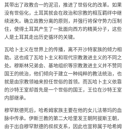
其带出了政教合一的泥沼，推进了世俗化的改革。如果
没有世俗化，土耳其就会在政治和宗教的相互羁绊中继
续迷失。确立政教分离的原则，并强行将保守势力压制
住，使得土耳其产生了一批面向西方的精英分子，这些
人是土耳其走出历史循环的关键。
瓦哈卜主义在世界上的传播，离不开沙特家族的倾力相
助。这也成了瓦哈卜主义和现代宗教激进主义的不同之
处。穆斯林兄弟会、基地组织等宗教激进主义并不赞同
国王的统治，他们倾向于建立一种纯粹的教法统治，也
就是由宗教领袖来担任世俗的首领。而瓦哈卜主义依靠
的沙特王室却首先是一个世俗的国王，王位在沙特王室
内部继承。
穆罕默德死后，哈希姆家族主要在他的女儿法蒂玛的血
脉中传承。伊斯兰教的第二大哈里发王朝阿拔斯王朝，
由于出自穆罕默德的叔叔支系，因此也宣称属于哈希姆