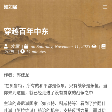
如如居
Tog
nav
穿越百年中东
大童 |
on Saturday, November 11, 2023
|
7009 |
14 minutes
作者：郭建龙
“在贝鲁特，所有的和平都是假象，只有战争是永恒。当
你来到这里，就已经走进了没有觉察的战争之中
主流的逊尼派国家（如沙特、科威特等）看到了推翻什
叶派（阿拉维派）统治的机会，支持反叛力量。而以伊