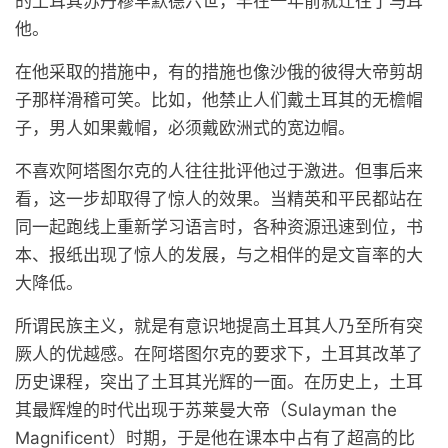
的土耳其苏丹穆罕默德六世，早在一年前就迁往了马耳
他。
在他采取的措施中，有的措施也像沙俄的彼得大帝剪胡
子那样滑稽可笑。比如，他禁止人们戴土耳其的无檐帽
子，男人如果戴帽，必须戴欧洲式的宽边帽。
不喜欢阿塔图尔克的人往往批评他过于激进。但事后来
看，这一步却取得了惊人的效果。当精英和平民都站在
同一起跑线上重新学习语言时，各种资源迅速到位，书
本、报纸出现了惊人的发展，与之相伴的是文盲率的大
大降低。
所谓民族主义，就是有意识地提高土耳其人乃至所有突
厥人的优越感。在阿塔图尔克的要求下，土耳其改革了
历史课程，突出了土耳其光辉的一面。在历史上，土耳
其最辉煌的时代出现于苏莱曼大帝（Sulayman the
Magnificent）时期，于是他在课本中占有了超高的比