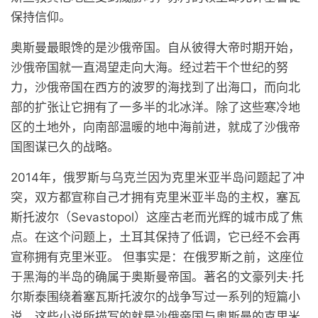
保持信仰。
奥斯曼最眼馋的是沙俄帝国。自从彼得大帝时期开始，
沙俄帝国就一直渴望走向大海。经过若干个世纪的努
力，沙俄帝国在西方的波罗的海找到了出海口，而向北
部的扩张让它拥有了一多半的北冰洋。除了这些寒冷地
区的土地外，向南部温暖的地中海前进，就成了沙俄帝
国图谋已久的战略。
2014年，俄罗斯与乌克兰因为克里米亚半岛问题起了冲
突，双方都宣称自己才拥有克里米亚半岛的主权，塞瓦
斯托波尔（Sevastopol）这座古老而光辉的城市成了焦
点。在这个问题上，土耳其保持了低调，它已经不会再
宣称拥有克里米亚。 但事实是：在俄罗斯之前，这座位
于黑海的半岛的确属于奥斯曼帝国。著名的文豪列夫·托
尔斯泰围绕着塞瓦斯托波尔的战争写过一系列的短篇小
说，这些小说所描写的就是沙俄帝国与奥斯曼的克里米