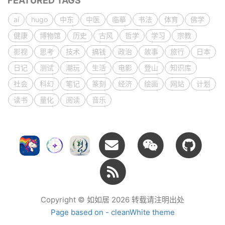
FEATURED TAGS
ai
hugo
中东
中医
临摹
书法
体育
佛学
健康
博物馆
历史
古风
哲学
学习
宗教
影视
思考
技术
搞钱
政治
故事
旅行
日本
日记
测试
潮玩
生活
电影
登山
知识库
社会
科幻
笔记
篆刻
经济
绘画
网站
计划
读书
量化
阅读
音乐
Copyright © 如如居 2026 转载请注明出处
Page based on - cleanWhite theme