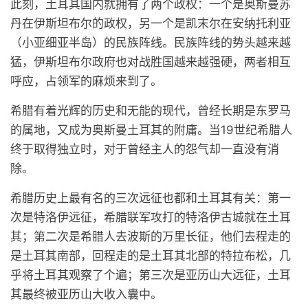
此刻，土耳其国内就拥有了两个政权：一个是奥斯曼苏
丹在伊斯坦布尔的政权，另一个是凯末尔在安纳托利亚
（小亚细亚半岛）的民族阵线。民族阵线的势头越来越
猛，伊斯坦布尔政府也对战胜国越来越强硬，两者相互
呼应，占领军的麻烦来到了。
希腊有着光辉的历史和无能的现代，曾经长期是东罗马
的属地，又成为奥斯曼土耳其的附庸。当19世纪希腊人
终于取得独立时，对于曾经主人的怨气却一直没有消
除。
希腊历史上最有名的三次远征也都和土耳其有关：第一
次是特洛伊远征，希腊联军攻打的特洛伊古城就在土耳
其；第二次是希腊人去波斯的万里长征，他们去程走的
是土耳其南部，回程走的是土耳其北部的特拉布松，几
乎将土耳其观察了个遍；第三次是亚历山大远征，土耳
其最终被亚历山大收入囊中。