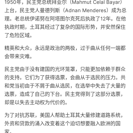
1950年，民主党总统拜亚尔（Mahmut Celal Bayar）
上台，民主党人曼德列斯（Adnan Menderes）成为总
理。老总统伊诺努在阿塔图尔克死后执政了12年。在他
执政时期，土耳其经过了复杂的国际形势，并安然保住
了危险区域。
精英和大众，永远是政治的两极，过于曲从任何一端都
会带来灾难。
民主党由于没有建国的光环笼罩，只能更加依赖于群众
的支持。它们为了获得选票，会曲从于选民的压力。共
和党当初由于不屑于曲从选民，在选举中失去了大量的
选票，造成了自己的下台。民主党得到了这部分选票，
却是以失去主动权为代价的。
为了对抗苏联，美国人帮助土耳其大量修建道路系统，
外资和贷款的涌入改变着这个迫切想要融入欧洲的国
家。