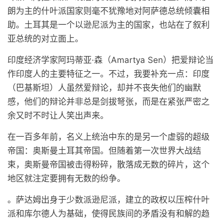
朗为主的什叶派国家则毫不犹豫地对阿萨德总统倾囊相
助。土耳其是一个以逊尼派为主的国家，也站在了叙利
亚总统的对立面上。
印度经济学家阿玛蒂亚·森（Amartya Sen）把爱辩论当
作印度人的主要特征之一。不过，我要补充一点：印度
（巴基斯坦）人虽然爱辩论，却并不丧失他们的幽默
感，他们的辩论并非总是剑拔弩张，而是在紧张严密之
余又时不时让人笑出声来。
在一百多年前，名义上统治中东的是另一个虚弱的超级
帝国：奥斯曼土耳其帝国。但随着第一次世界大战结
束，奥斯曼帝国被击得粉碎，散落成无数的碎片，这个
地区就注定要拥有无数的纷争。
。萨达姆出身于少数派逊尼派，建立的政权以压榨什叶
派和库尔德人为基础，使得民族间的矛盾没有和解的趋