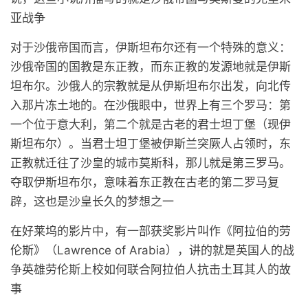
亚战争
对于沙俄帝国而言，伊斯坦布尔还有一个特殊的意义：
沙俄帝国的国教是东正教，而东正教的发源地就是伊斯
坦布尔。沙俄人的宗教就是从伊斯坦布尔出发，向北传
入那片冻土地的。在沙俄眼中，世界上有三个罗马：第
一个位于意大利，第二个就是古老的君士坦丁堡（现伊
斯坦布尔）。当君士坦丁堡被伊斯兰突厥人占领时，东
正教就迁往了沙皇的城市莫斯科，那儿就是第三罗马。
夺取伊斯坦布尔，意味着东正教在古老的第二罗马复
辟，这也是沙皇长久的梦想之一
在好莱坞的影片中，有一部获奖影片叫作《阿拉伯的劳
伦斯》（Lawrence of Arabia），讲的就是英国人的战
争英雄劳伦斯上校如何联合阿拉伯人抗击土耳其人的故
事