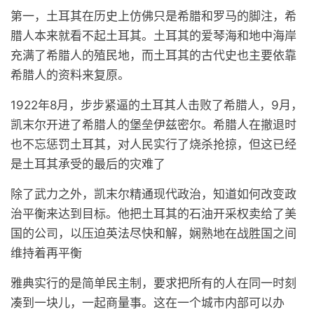
第一，土耳其在历史上仿佛只是希腊和罗马的脚注，希
腊人本来就看不起土耳其。土耳其的爱琴海和地中海岸
充满了希腊人的殖民地，而土耳其的古代史也主要依靠
希腊人的资料来复原。
1922年8月，步步紧逼的土耳其人击败了希腊人，9月，
凯末尔开进了希腊人的堡垒伊兹密尔。希腊人在撤退时
也不忘惩罚土耳其，对人民实行了烧杀抢掠，但这已经
是土耳其承受的最后的灾难了
除了武力之外，凯末尔精通现代政治，知道如何改变政
治平衡来达到目标。他把土耳其的石油开采权卖给了美
国的公司，以压迫英法尽快和解，娴熟地在战胜国之间
维持着再平衡
雅典实行的是简单民主制，要求把所有的人在同一时刻
凑到一块儿，一起商量事。这在一个城市内部可以办