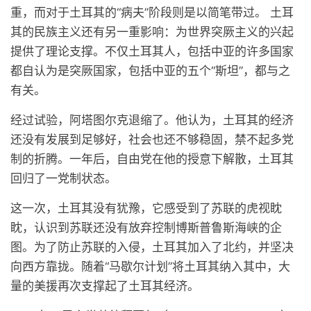
重，而对于土耳其的“病夫”阶段则是以简笔带过。 土耳
其的民族主义还有另一重影响：为世界突厥主义的兴起
提供了理论支撑。不仅土耳其人，包括中亚的许多国家
都自认为是突厥国家，包括中亚的五个“斯坦”，都与之
有关。
经过试验，阿塔图尔克退缩了。他认为，土耳其的经济
还没有发展到足够好，社会也还不够稳固，禁不起多党
制的折腾。一年后，自由党在他的授意下解散，土耳其
回归了一党制状态。
这一次，土耳其没有犹豫，它感受到了苏联的虎视眈
眈，认识到苏联还没有放弃控制博斯普鲁斯海峡的企
图。为了防止苏联的入侵，土耳其加入了北约，并坚决
向西方靠拢。随着“马歇尔计划”将土耳其纳入其中，大
量的美援再次支撑起了土耳其经济。