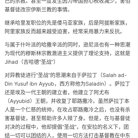
己的宗教。甚至一度发生因为帝国担心税收减少，害怕
基督徒改宗伊斯兰教的事情。
继承哈里发职位的先是倭马亚家族，后是阿拔斯家族，
阿里家族反而越来越受迫害，经常采用暴力来反抗。
与属于什叶派的哈撒辛派的同时，逊尼派也有一种思潮
为现代的穆斯林宗教激进主义提供了理论支持，这就是
Jihad（吉哈德“圣战”）
对异教徒进行“圣战”的思潮来自于萨拉丁（Salah ad-
Din Yusuf ibn Ayyub，西方称他为Saladin）。萨拉丁
还是埃及一代王朝的建立者，他建立了阿尤布
（Ayyubid）王朝，并收复了耶路撒冷。虽然萨拉丁本
人是一个仁慈的统帅，在攻占耶路撒冷之后，也没有杀
害基督徒，甚至帮助许多人赎了身。但是，在与基督徒
对决的过程中，他却提倡“圣战”，在安拉的名义下，团
结一切可以团结的人，使用一切方法打击基督教在中东