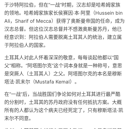
于沙特阿拉伯，但在“一战”时期，汉志却是哈希姆家族
的领地。哈希姆家族家长侯赛因·本·阿里（Hussein bin
Ali，Sharif of Mecca）获得了奥斯曼帝国的任命，成为
汉志总督。但这位汉志总督并不感激奥斯曼苏丹，他已
经意识到：阿拉伯人需要脱离土耳其人的统治，建立属
于阿拉伯人的国家。
土耳其人对此人怀着深深的敬意，每每谈起他都以“国
父”相称。“阿塔图尔克”这个词本身就是一种称号，意思
是突厥人（土耳其人）之父。阿塔图尔克的本名是穆斯
塔法·凯末尔（Mustafa Kemal）。
在“一战”后，当战胜国们争论如何对土耳其进行最严酷
的分割时，土耳其的苏丹政府没有任何抵抗方案。大概
所有的人都认为这个病夫已经死定了，只有穆斯塔法·凯
末尔不同意。