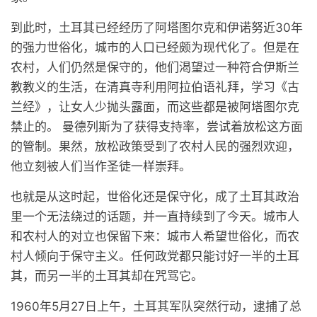
到此时，土耳其已经经历了阿塔图尔克和伊诺努近30年
的强力世俗化，城市的人口已经颇为现代化了。但是在
农村，人们仍然是保守的，他们渴望过一种符合伊斯兰
教教义的生活，在清真寺利用阿拉伯语礼拜，学习《古
兰经》，让女人少抛头露面，而这些都是被阿塔图尔克
禁止的。 曼德列斯为了获得支持率，尝试着放松这方面
的管制。果然，放松政策受到了农村人民的强烈欢迎，
他立刻被人们当作圣徒一样崇拜。
也就是从这时起，世俗化还是保守化，成了土耳其政治
里一个无法绕过的话题，并一直持续到了今天。城市人
和农村人的对立也保留下来：城市人希望世俗化，而农
村人倾向于保守主义。任何政党都只能讨好一半的土耳
其，而另一半的土耳其却在咒骂它。
1960年5月27日上午，土耳其军队突然行动，逮捕了总