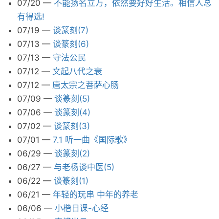
07/20
—
不能扬名立万，依然要好好生活。相信人总
有得选!
07/19
—
谈篆刻(7)
07/13
—
谈篆刻(6)
07/13
—
守法公民
07/12
—
文起八代之衰
07/12
—
唐太宗之菩萨心肠
07/09
—
谈篆刻(5)
07/06
—
谈篆刻(4)
07/02
—
谈篆刻(3)
07/01
—
7.1 听一曲《国际歌》
06/29
—
谈篆刻(2)
06/27
—
与老杨谈中医(5)
06/22
—
谈篆刻(1)
06/21
—
年轻的玩串 中年的养老
06/06
—
小楷日课-心经