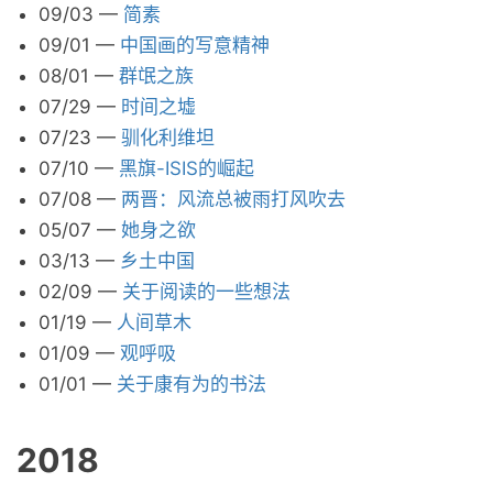
09/03
—
简素
09/01
—
中国画的写意精神
08/01
—
群氓之族
07/29
—
时间之墟
07/23
—
驯化利维坦
07/10
—
黑旗-ISIS的崛起
07/08
—
两晋：风流总被雨打风吹去
05/07
—
她身之欲
03/13
—
乡土中国
02/09
—
关于阅读的一些想法
01/19
—
人间草木
01/09
—
观呼吸
01/01
—
关于康有为的书法
2018