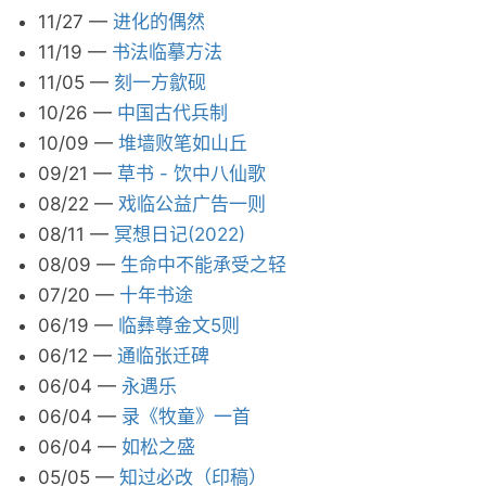
11/27
—
进化的偶然
11/19
—
书法临摹方法
11/05
—
刻一方歙砚
10/26
—
中国古代兵制
10/09
—
堆墙败笔如山丘
09/21
—
草书 - 饮中八仙歌
08/22
—
戏临公益广告一则
08/11
—
冥想日记(2022)
08/09
—
生命中不能承受之轻
07/20
—
十年书途
06/19
—
临彝尊金文5则
06/12
—
通临张迁碑
06/04
—
永遇乐
06/04
—
录《牧童》一首
06/04
—
如松之盛
05/05
—
知过必改（印稿）