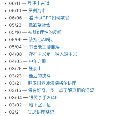
06/11
—
登径山古道
06/10
—
罗刹海市
06/06
—
看chatGPT如何欺骗
05/23
—
低欲望社会
05/10
—
祛魅&理性的反噬
05/09
—
该担心AI吗¿
05/04
—
书岂能工聊自娱
04/08
—
存在主义是一种人道主义
04/05
—
中年之路
03/25
—
登泰山
03/23
—
最后的决斗
03/21
—
赵卫国老师海德格尔讲座
03/15
—
保有好奇，多一点了解真相的渴望
03/04
—
银翼杀手2049
03/02
—
地下室手记
02/21
—
吴思讲座略记