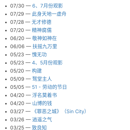
07/30
—
6、7月份观影
07/29
—
此身天地一虚舟
07/28
—
无才修德
07/20
—
精神腐儒
06/20
—
敬神如神在
06/06
—
扶摇九万里
05/23
—
愧无功
05/23
—
4、5月份观影
05/20
—
构建
05/09
—
驽堂主人
05/05
—
51 - 劳动的节日
04/20
—
浮名莫着书
04/20
—
山博的钱
03/27
—
《罪恶之城》（Sin City）
03/26
—
逍遥之气
03/25
—
致良知