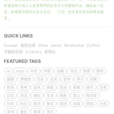
欢喜地参与到人人各得其所的社会主义的建设中去。通过这一方
式，即使是在现实社会主义中，“工作”也会变成存在的情念程
式。
QUICK LINKS
Douban
我的仓库
Gitee
iamtxt
Mr.Marcket
CoPilot
书籍知识库
Z-Library
星程社
FEATURED TAGS
ai
hugo
中东
中医
临摹
书法
体育
佛学
健康
博物馆
历史
古风
哲学
学习
宗教
影视
思考
技术
搞钱
政治
故事
旅行
日本
日记
测试
潮玩
生活
电影
登山
知识库
社会
科幻
笔记
篆刻
经济
绘画
网站
计划
读书
量化
阅读
音乐