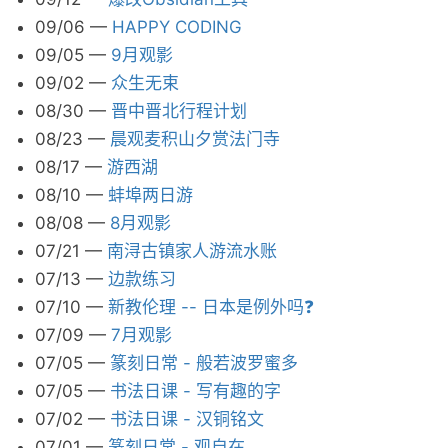
09/06
—
HAPPY CODING
09/05
—
9月观影
09/02
—
众生无束
08/30
—
晋中晋北行程计划
08/23
—
晨观麦积山夕赏法门寺
08/17
—
游西湖
08/10
—
蚌埠两日游
08/08
—
8月观影
07/21
—
南浔古镇家人游流水账
07/13
—
边款练习
07/10
—
新教伦理 -- 日本是例外吗❓
07/09
—
7月观影
07/05
—
篆刻日常 - 般若波罗蜜多
07/05
—
书法日课 - 写有趣的字
07/02
—
书法日课 - 汉铜铭文
07/01
—
篆刻日常 - 观自在