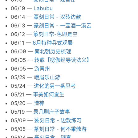
06/19
—
Labubu
06/14
—
篆刻日常 - 汉砖边款
06/13
—
篆刻日常 - 一壶酒一溪云
06/12
—
篆刻日常-色即是空
06/11
—
6月特种兵式观展
06/09
—
南北朝历史梳理
06/05
—
转载【楞伽经导读法义】
06/05
—
游青州
05/29
—
峨眉乐山游
05/24
—
进化的另一番思考
05/21
—
审美如何发生
05/20
—
造神
05/19
—
录几则庄子故事
05/09
—
篆刻日常 - 边款练习
05/05
—
篆刻日常 - 何不秉烛游
05/04
—
篆刻日常 - 随喜