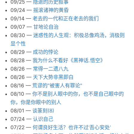
09/25
—
隐退的历史叙事
09/24
—
摇滚诸神的黄昏
09/14
—
老去的一代和正在老去的我们
09/07
—
甘地论自治
08/30
—
迷惑性的人生观：积极总像鸡汤，消极则
显个性
08/29
—
成功的悖论
08/28
—
我为什么不看好《黑神话.悟空》
08/26
—
常得一二遗八九
08/26
—
天下大势非黑即白
08/16
—
荒谬的"被害人有罪论"
08/10
—
你不是别人眼中的你，也不是自己眼中的
你，你是你眼中的别人
08/01
—
谈篆刻(8)
07/24
—
认识自己
07/22
—
何谓良好生活？也许不过‘吾心安处’