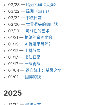
03/23
—
临无名碑《大秦》
03/22
—
绿洲（oasis）
03/22
—
书法日常
03/20
—
世界尽头的咖啡馆
03/10
—
可能性的艺术
01/21
—
执笔的牵强附会
01/19
—
AI促进平等吗？
01/17
—
山林气象
01/17
—
书法日常
01/17
—
一战再战
01/04
—
铁血战士：杀戮之地
01/01
—
国博的钱
2025
12/24
—
书法日常