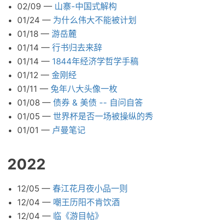
02/09
—
山寨-中国式解构
01/24
—
为什么伟大不能被计划
01/18
—
游岳麓
01/14
—
行书归去来辞
01/14
—
1844年经济学哲学手稿
01/12
—
金刚经
01/11
—
兔年八大头像一枚
01/08
—
债券 & 美债 -- 自问自答
01/05
—
世界杯是否一场被操纵的秀
01/01
—
卢曼笔记
2022
12/05
—
春江花月夜小品一则
12/04
—
嘲王历阳不肯饮酒
12/04
—
临《游目帖》