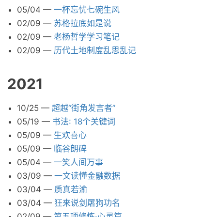
05/04
—
一杯忘忧七碗生风
02/09
—
苏格拉底如是说
02/09
—
老杨哲学学习笔记
02/09
—
历代土地制度乱思乱记
2021
10/25
—
超越“街角发言者”
05/19
—
书法: 18个关键词
05/09
—
生欢喜心
05/09
—
临谷朗碑
05/04
—
一笑人间万事
03/09
—
一文读懂金融数据
03/04
—
质真若渝
03/04
—
狂来说剑屠狗功名
02/09
—
第五项修炼·心灵篇