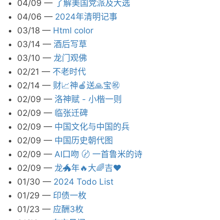
04/09
—
了解美国党派及大选
04/06
—
2024年清明记事
03/18
—
Html color
03/14
—
酒后写草
03/10
—
龙门观佛
02/21
—
不老时代
02/14
—
财📈神🍎送🙏宝㊗️
02/09
—
洛神赋 - 小楷一则
02/09
—
临张迁碑
02/09
—
中国文化与中国的兵
02/09
—
中国历史朝代图
02/09
—
AI口吻 〄 一首鲁米的诗
02/09
—
龙🐲年🔥大🌈吉❤️
01/30
—
2024 Todo List
01/29
—
印债一枚
01/23
—
应酬3枚