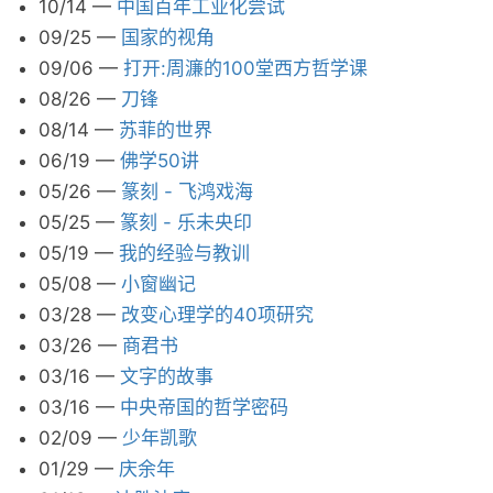
10/14
—
中国百年工业化尝试
09/25
—
国家的视角
09/06
—
打开:周濂的100堂西方哲学课
08/26
—
刀锋
08/14
—
苏菲的世界
06/19
—
佛学50讲
05/26
—
篆刻 - 飞鸿戏海
05/25
—
篆刻 - 乐未央印
05/19
—
我的经验与教训
05/08
—
小窗幽记
03/28
—
改变心理学的40项研究
03/26
—
商君书
03/16
—
文字的故事
03/16
—
中央帝国的哲学密码
02/09
—
少年凯歌
01/29
—
庆余年