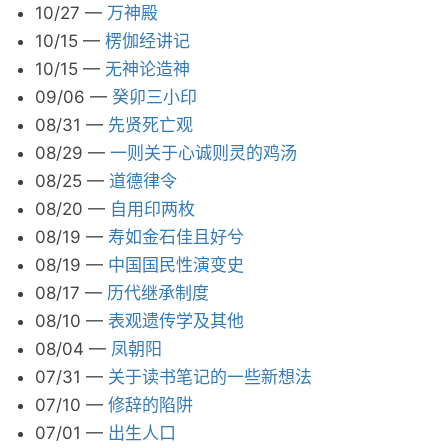
10/27
—
万神殿
10/15
—
楞伽经讲记
10/15
—
无神论造神
09/06
—
癸卯三小印
08/31
—
先贤死亡观
08/29
—
一则关于心诚则灵的鸡汤
08/25
—
道德律令
08/20
—
自用印两枚
08/19
—
寿如金石佳且好兮
08/19
—
中国国民性演变史
08/17
—
历代继承制度
08/10
—
表观遗传学及其他
08/04
—
凤朝阳
07/31
—
关于读书笔记的一些新想法
07/10
—
修辞的陷阱
07/01
—
出生人口